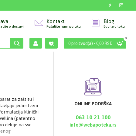
tava
Kontakt
Blog
acije o dostavi
Pošaljite nam poruku
Budite u toku
0
0 proizvod(a) - 0,00 RSD
arat za zaštitu i
ONLINE PODRŠKA
vljaju jedinstveni
formulacija klinički
063 10 21 100
wellina (patentno
no deluje na sve
info@webapoteka.rs
čmenog