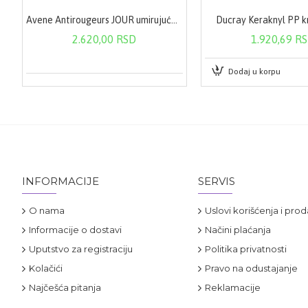
Avene Antirougeurs JOUR umirujuća dnevna krema SPF30 40 ml
Ducray Keraknyl PP 
2.620,00 RSD
1.920,69 R
Dodaj u korpu
INFORMACIJE
SERVIS
O nama
Uslovi korišćenja i prod
Informacije o dostavi
Načini plaćanja
Uputstvo za registraciju
Politika privatnosti
Kolačići
Pravo na odustajanje
Najčešća pitanja
Reklamacije