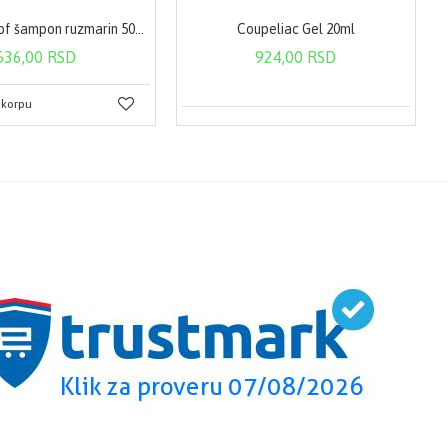
Iris Krauterhof šampon ruzmarin 500ml
Coupeliac Gel 20ml
536,00 RSD
924,00 RSD
 korpu