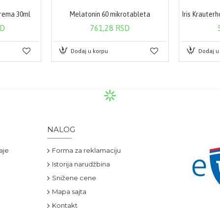
krema 30ml
Melatonin 60 mikrotableta
SD
761,28 RSD
Dodaj u korpu
Dodaj u
NALOG
aje
Forma za reklamaciju
Istorija narudžbina
Snižene cene
Mapa sajta
Kontakt