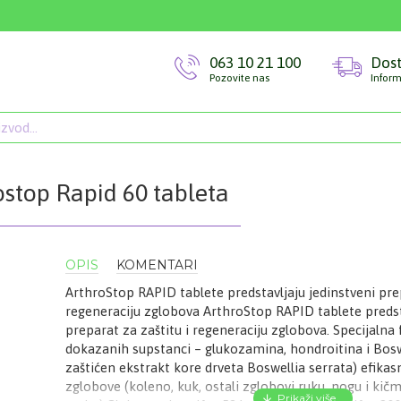
063 10 21 100
Dos
Pozovite nas
Inform
ostop Rapid 60 tableta
OPIS
KOMENTARI
ArthroStop RAPID tablete predstavljaju jedinstveni prep
regeneraciju zglobova ArthroStop RAPID tablete predsta
preparat za zaštitu i regeneraciju zglobova. Specijalna 
dokazanih supstanci – glukozamina, hondroitina i Bos
zaštićen ekstrakt kore drveta Boswellia serrata) efikas
zglobove (koleno, kuk, ostali zglobovi ruku, nogu i ki