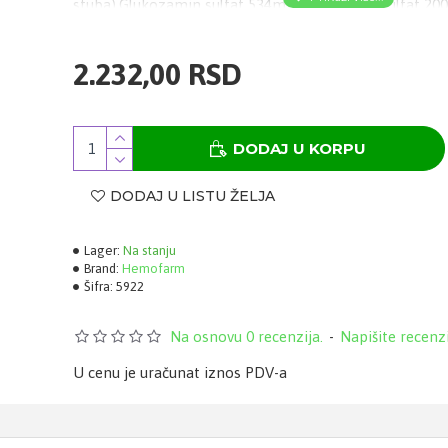
stuba).Glukozamin sulfat 534mg, Hondroitin sulfat 20
Mangan 1,5mg
2.232,00 RSD
DODAJ U KORPU
DODAJ U LISTU ŽELJA
Lager:
Na stanju
Brand:
Hemofarm
Šifra:
5922
Na osnovu 0 recenzija.
-
Napišite recenz
U cenu je uračunat iznos PDV-a