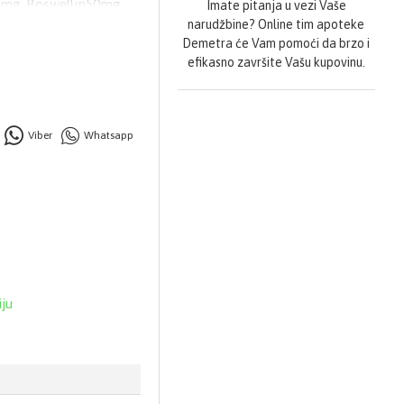
0mg, Boswellin50mg ,
Imate pitanja u vezi Vaše
narudžbine? Online tim apoteke
Demetra će Vam pomoći da brzo i
efikasno završite Vašu kupovinu.
Viber
Whatsapp
iju