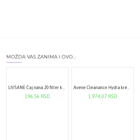
MOŽDA VAS ZANIMA I OVO...
LIVSANE Čaj nana 20 filter kesica
Avene Cleanance Hydra krema 40ml
196,56 RSD
1.974,07 RSD