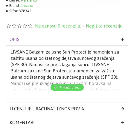
Lager:
Na stanju
Brand:
Livsane
Šifra:
378342
Na osnovu 0 recenzija.
-
Napišite recenziju
OPIS
LIVSANE Balzam za usne Sun Protect je namenjen za
zaštitu usana od štetnog dejstva sunčevog zračenja
(SPF 30). Nanosi se pre izlaganja suncu. LIVSANE
Balzam za usne Sun Protect je namenjen za zaštitu
usana od štetnog dejstva sunčevog zračenja (SPF 30).
Nanosi se pre izlaganja suncu. Tokom boravka na
suncu potrebno ga je nanositi često i u debljem sloju
kako bi se održala zaštita. Dermatološkim ispitivanjem
je potvrđena podnošljivost na koži. Izbegavati
preterano izlaganje suncu u popodnevnim časovima.
U CENU JE URAČUNAT IZNOS PDV-A
KOMENTARI