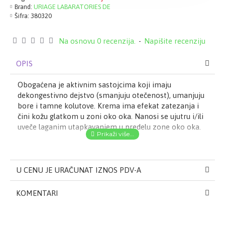
Brand:
URIAGE LABARATORIES DE
Šifra:
380320
Na osnovu 0 recenzija.
-
Napišite recenziju
OPIS
Obogaćena je aktivnim sastojcima koji imaju
dekongestivno dejstvo (smanjuju otečenost), umanjuju
bore i tamne kolutove. Krema ima efekat zatezanja i
čini kožu glatkom u zoni oko oka. Nanosi se ujutru i/ili
uveče laganim utapkavanjem u predelu zone oko oka.
U CENU JE URAČUNAT IZNOS PDV-A
KOMENTARI