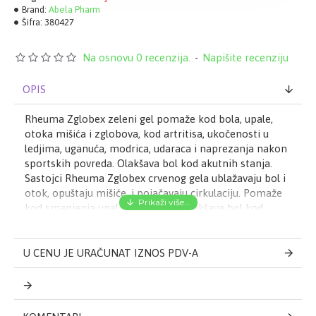
Brand:
Abela Pharm
Šifra:
380427
Na osnovu 0 recenzija.
-
Napišite recenziju
OPIS
Rheuma Zglobex zeleni gel pomaže kod bola, upale,
otoka mišića i zglobova, kod artritisa, ukočenosti u
ledjima, uganuća, modrica, udaraca i naprezanja nakon
sportskih povreda. Olakšava bol kod akutnih stanja.
Sastojci Rheuma Zglobex crvenog gela ublažavaju bol i
otok, opuštaju mišiće, i pojačavaju cirkulaciju. Pomaže
kod smanjenja upalnih procesa i olakšava bol kod
hroničnih stanja.Sastojci Rheuma Zglobex® zelenog
gela ublažavaju bol i otok, opuštaju mišiće. Hladi bolno
mesto i doprinosi smanjenju otoka i bola. Rheuma
U CENU JE URAČUNAT IZNOS PDV-A
Zglobex® pomaže smanjenju upalnih procesa i
olakšava bol kod akutnih stanja. Ekstrakt biljke gavez
koji je glavni aktivni sastojak zelenog Rheuma
Zglobex® gela, prema studijama, lokalno pomaže za