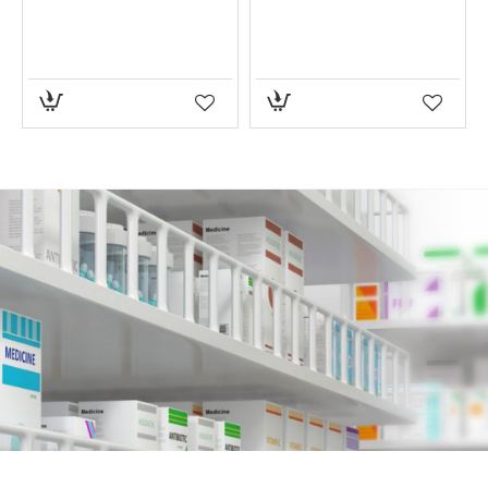
studijama se preporučuje za bolove u zglobovima, za
periferne neuropatije i kod nespecifičnog bola u
leđima, vratu i ramenima. Način primene: Odrasli i deca
starija od 12. godine- gel naneti na bolno mesto više
puta u toku dana, po potrebi. Nakon toga dobro
operite ruke. Namena: Kod reumatskih tegoba, bolova
u zglobovima, leđima, mišićima, kod loše cirkulacije,
hematoma, sportskih povreda i nakon napornih
treninga; Sastav: Tečni kapsaicin, etarsko ulje bora,
karanfilića, ruzmarina, eukaliptusa, mentol, kamfor;