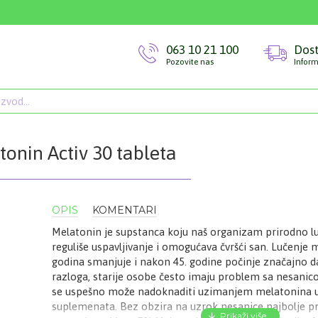
063 10 21 100
Dos
Pozovite nas
Inform
onin Activ 30 tableta
OPIS
KOMENTARI
Melatonin je supstanca koju naš organizam prirodno l
reguliše uspavljivanje i omogućava čvršći san. Lučenje
godina smanjuje i nakon 45. godine počinje značajno d
razloga, starije osobe često imaju problem sa nesani
se uspešno može nadoknaditi uzimanjem melatonina u 
suplemenata. Bez obzira na uzrok nesanice najbolje pr