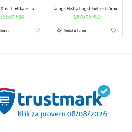
o Xtend+ 60 kapsula
Uriage Ekstra bogati Gel za tuširanje 500ml 1298
.355,00 RSD
1.870,00 RSD
 korpu
Dodaj u korpu