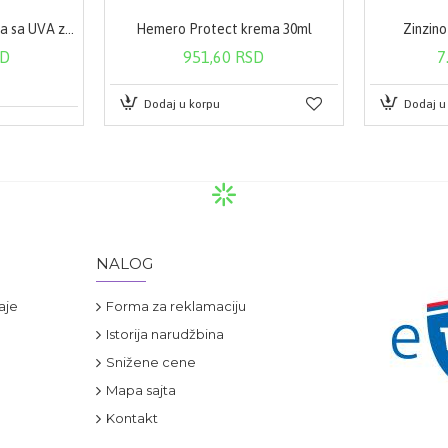
Eucerin AQUAporin krema sa UVA zaštitom 50 ml
Hemero Protect krema 30ml
Zinzin
SD
951,60 RSD
7
Dodaj u korpu
Dodaj u
NALOG
aje
Forma za reklamaciju
Istorija narudžbina
Snižene cene
Mapa sajta
Kontakt