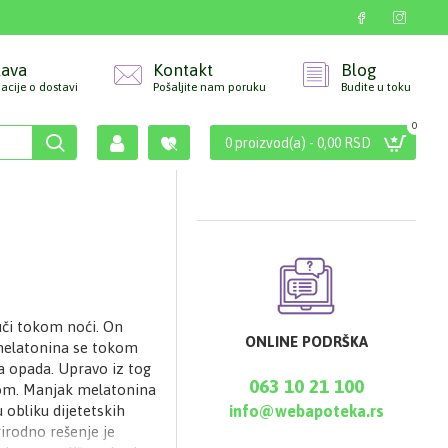
tava
Kontakt
Blog
acije o dostavi
Pošaljite nam poruku
Budite u toku
0
0 proizvod(a) - 0,00 RSD
uči tokom noći. On
ONLINE PODRŠKA
 melatonina se tokom
a opada. Upravo iz tog
063 10 21 100
com. Manjak melatonina
obliku dijetetskih
info@webapoteka.rs
irodno rešenje je