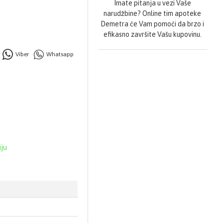
Imate pitanja u vezi Vaše
narudžbine? Online tim apoteke
Demetra će Vam pomoći da brzo i
efikasno završite Vašu kupovinu.
Viber
Whatsapp
iju