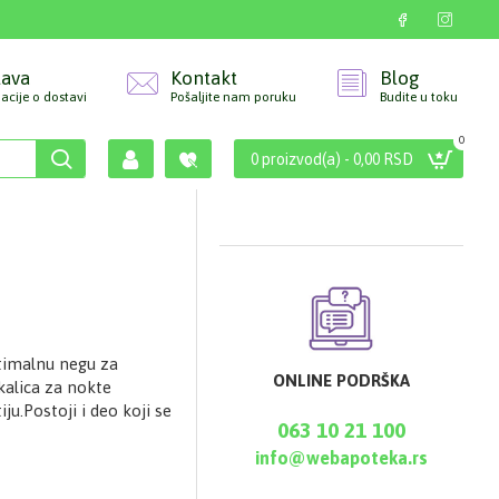
tava
Kontakt
Blog
acije o dostavi
Pošaljite nam poruku
Budite u toku
0
0 proizvod(a) - 0,00 RSD
ptimalnu negu za
ONLINE PODRŠKA
kalica za nokte
u.Postoji i deo koji se
063 10 21 100
info@webapoteka.rs