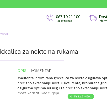
063 10 21 100
Dos
Pozovite nas
Inform
ckalica za nokte na rukama
OPIS
KOMENTARI
Kvalitenta, hromirana grickalica za nokte osigurava o
precizno skraćivanje noktiju.Kvalitenta, hromirana gric
osigurava optimalnu negu za precizno skraćivanje noktij
može koristiti kao turpija.