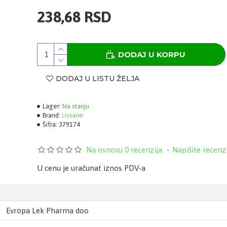
238,68 RSD
DODAJ U KORPU
DODAJ U LISTU ŽELJA
Lager:
Na stanju
Brand:
Livsane
Šifra:
379174
Na osnovu 0 recenzija.
-
Napišite recenz
U cenu je uračunat iznos PDV-a
Evropa Lek Pharma doo