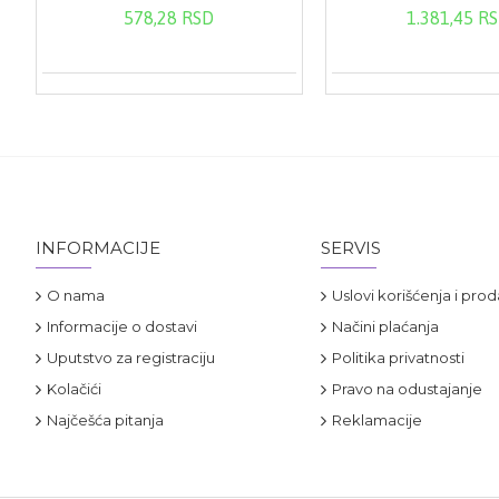
578,28 RSD
1.381,45 R
INFORMACIJE
SERVIS
O nama
Uslovi korišćenja i prod
Informacije o dostavi
Načini plaćanja
Uputstvo za registraciju
Politika privatnosti
Kolačići
Pravo na odustajanje
Najčešća pitanja
Reklamacije