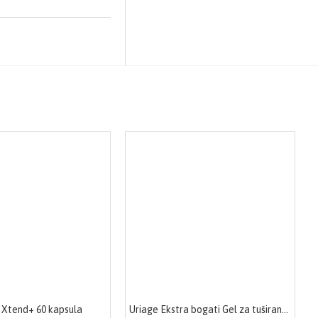
o Xtend+ 60 kapsula
Uriage Ekstra bogati Gel za tuširanje 500ml 1298