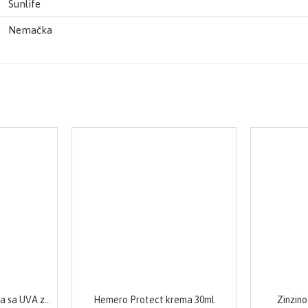
Sunlife
Nemačka
Eucerin AQUAporin krema sa UVA zaštitom 50 ml
Hemero Protect krema 30ml
Zinzin