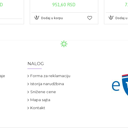
SD
951,60 RSD
7
Dodaj u korpu
Dodaj u
NALOG
aje
Forma za reklamaciju
Istorija narudžbina
Snižene cene
Mapa sajta
Kontakt