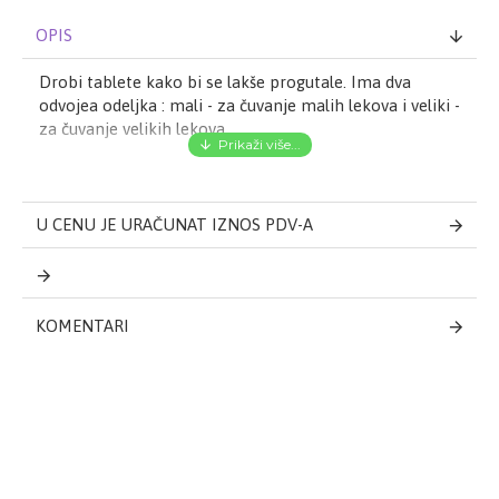
OPIS
Drobi tablete kako bi se lakše progutale. Ima dva
odvojea odeljka : mali - za čuvanje malih lekova i veliki -
za čuvanje velikih lekova
U CENU JE URAČUNAT IZNOS PDV-A
KOMENTARI