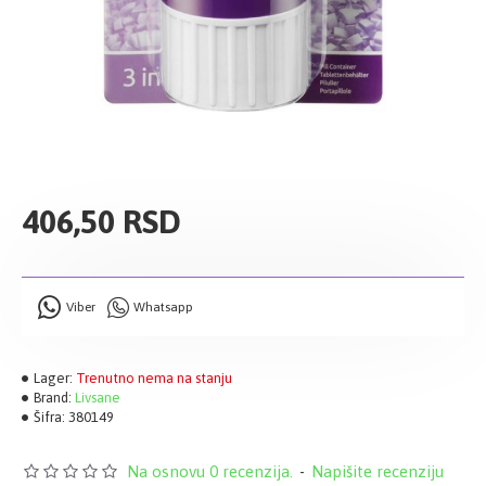
406,50 RSD
Viber
Whatsapp
Lager:
Trenutno nema na stanju
Brand:
Livsane
Šifra:
380149
Na osnovu 0 recenzija.
-
Napišite recenziju