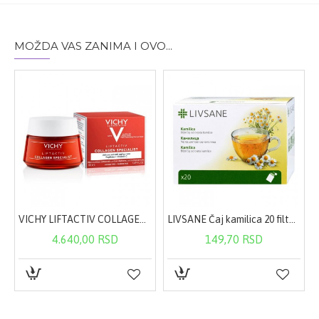
MOŽDA VAS ZANIMA I OVO...
a UVA zaštitom 50 ml
VICHY LIFTACTIV COLLAGEN specialist 50ml
LIVSANE Čaj kamilica 20 filter kesica
4.640,00 RSD
149,70 RSD