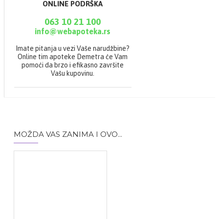
ONLINE PODRŠKA
063 10 21 100
info@webapoteka.rs
Imate pitanja u vezi Vaše narudžbine?
Online tim apoteke Demetra će Vam
pomoći da brzo i efikasno završite
Vašu kupovinu.
MOŽDA VAS ZANIMA I OVO...