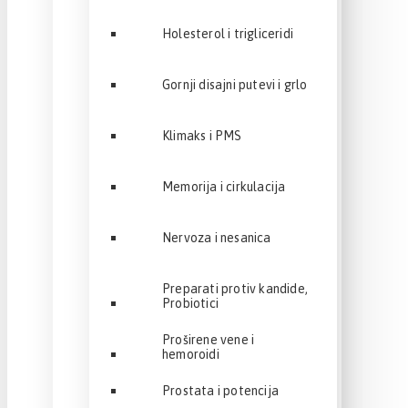
Holesterol i trigliceridi
Gornji disajni putevi i grlo
Klimaks i PMS
Memorija i cirkulacija
Nervoza i nesanica
Preparati protiv kandide,
Probiotici
Proširene vene i
hemoroidi
Prostata i potencija