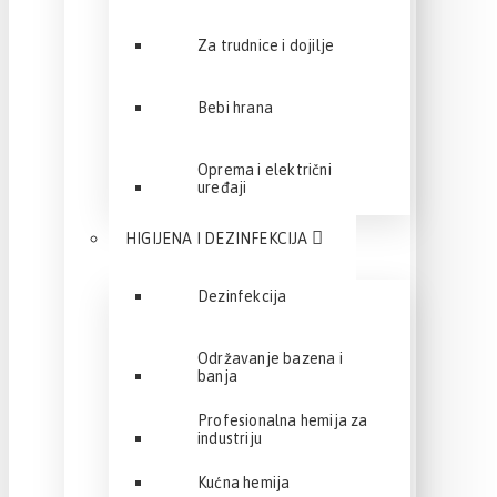
Za trudnice i dojilje
Bebi hrana
Oprema i električni
uređaji
HIGIJENA I DEZINFEKCIJA
Dezinfekcija
Održavanje bazena i
banja
Profesionalna hemija za
industriju
Kućna hemija