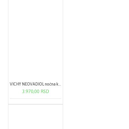
VICHY NEOVADIOL noćna krema u POSTMENOPAUZI za sve tipove kože 50ml
3.970,00 RSD