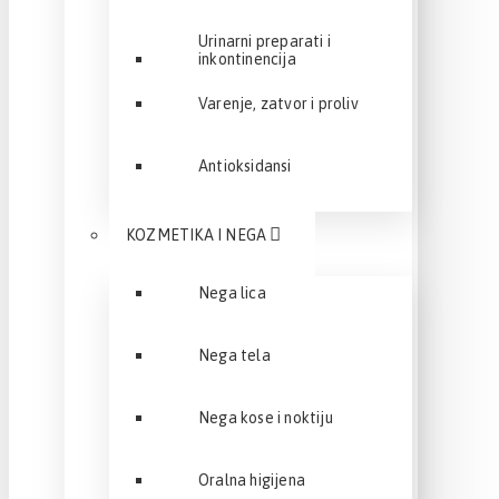
Urinarni preparati i
inkontinencija
Varenje, zatvor i proliv
Antioksidansi
KOZMETIKA I NEGA
Nega lica
Nega tela
Nega kose i noktiju
Oralna higijena