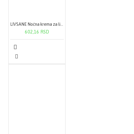
LIVSANE Noćna krema za lice(sa bademovim i maslinovim uljem) 50 ml
602,16 RSD