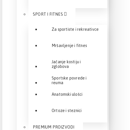
SPORT I FITNES
Za sportiste i rekreativce
Mršavljenje i fitnes
Jačanje kostiju i
zglobova
Sportske povrede i
reuma
Anatomski ulošci
Ortoze i steznici
PREMIUM PROIZVODI