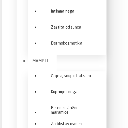
Intimna nega
Zaštita od sunca
Dermokozmetika
MAME
Čajevi, sirupi i balzami
Kupanje i nega
Pelene i vlažne
maramice
Za blistav osmeh