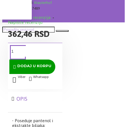
Brand:
Krauterhof
Šifra:
7489
Na osnovu 0 recenzija.
-
Napišite recenziju
362,46 RSD
DODAJ U KORPU
Viber
Whatsapp
OPIS
• Poseduje pantenol i
ekstrakte biljaka: