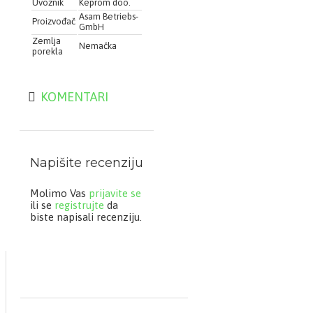
Uvoznik
Keprom doo.
Asam Betriebs-
Proizvođač
GmbH
Zemlja
Nemačka
porekla
KOMENTARI
Napišite recenziju
Molimo Vas
prijavite se
ili se
registrujte
da
biste napisali recenziju.