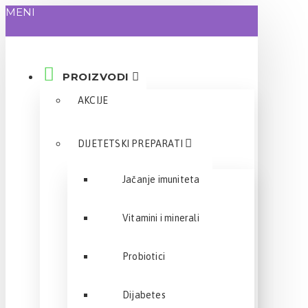
MENI
PROIZVODI
AKCIJE
DIJETETSKI PREPARATI
Jačanje imuniteta
Vitamini i minerali
Probiotici
Dijabetes