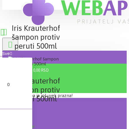
Iris Krauterhof
šampon protiv
peruti 500ml
Sve
0 proizvod(a) - 0,00 RSD
Iris Krauterhof
0
šampon protiv
Vaša korpa je još uvek prazna!
peruti 500ml
Lager:
Na stanju