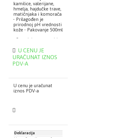
kamilice, valerijane,
hmelja, hajdučke trave,
matičnjaka i komorača
• Prilagođen je
prirodnoj pH vrednosti
kože • Pakovanje 500ml
• Poseduje pantenol i
ekstrakte biljaka:
U CENU JE
kamilice, valerijane,
hmelja, hajdučke trave,
URAČUNAT IZNOS
matičnjaka i komorača
PDV-A
• Prilagođen je
prirodnoj pH vrednosti
kože • Pakovanje 500ml
U cenu je uračunat
iznos PDV-a
Deklaracija