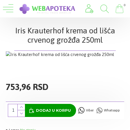
0
Iris Krauterhof krema od lišća
crvenog grožđa 250ml
753,96 RSD
DODAJ U KORPU
Viber
Whatsapp