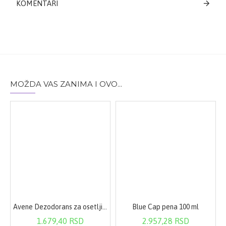
KOMENTARI
hlađenja koji posebno prija u letnjim mesecima • Može
se koristiti više puta dnevno bez ikakvih neželjenih
dejstava • Primena: blagom masažom utrljati na
željeno mesto u tanjem sloju
MOŽDA VAS ZANIMA I OVO...
Avene Dezodorans za osetljivu kožu (roll on) 50ml
Blue Cap pena 100 ml
1.679,40 RSD
2.957,28 RSD