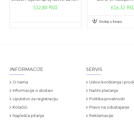
532,80 RSD
616,32 RS
Dodaj u korpu
INFORMACIJE
SERVIS
O nama
Uslovi korišćenja i prod
Informacije o dostavi
Načini plaćanja
Uputstvo za registraciju
Politika privatnosti
Kolačići
Pravo na odustajanje
Najčešća pitanja
Reklamacije