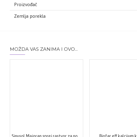
Proizvođač
Zemlja porekla
MOŽDA VAS ZANIMA I OVO...
Sinusol Majoran sprej rastvor za nos 30ml
Biofar eff kalcijum