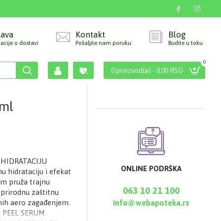
tava
Kontakt
Blog
acije o dostavi
Pošaljite nam poruku
Budite u toku
0
0 proizvod(a) - 0,00 RSD
 ml
 HIDRATACIJU
ONLINE PODRŠKA
u hidrataciju i efekat
om pruža trajnu
063 10 21 100
 prirodnu zaštitnu
anih aero zagađenjem.
info@webapoteka.rs
FT PEEL SERUM