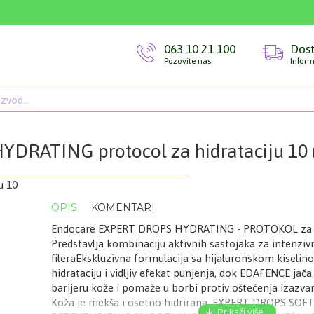
063 10 21 100
Dos
Pozovite nas
Inform
HYDRATING protocol za hidrataciju 10
OPIS
KOMENTARI
Endocare EXPERT DROPS HYDRATING - PROTOKOL za
Predstavlja kombinaciju aktivnih sastojaka za intenzivn
fileraEkskluzivna formulacija sa hijaluronskom kiselin
hidrataciju i vidljiv efekat punjenja, dok EDAFENCE jača
barijeru kože i pomaže u borbi protiv oštećenja izazv
Koža je mekša i osetno hidrirana. EXPERT DROPS SO