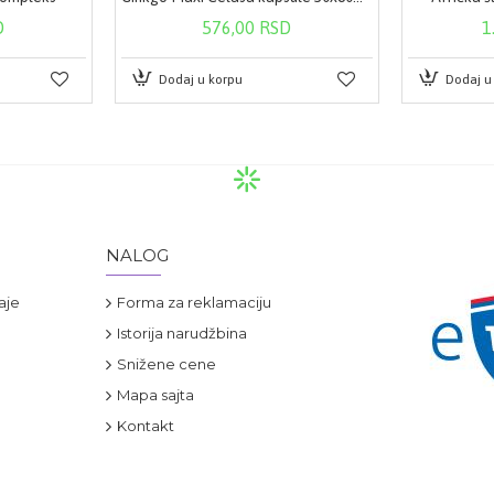
D
576,00 RSD
1
Dodaj u korpu
Dodaj u
NALOG
aje
Forma za reklamaciju
Istorija narudžbina
Snižene cene
Mapa sajta
Kontakt