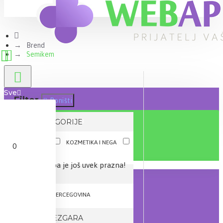
Brend
Semikem
Sve
Filter
Poništi
0 proizvod(a) - 0,00 RSD
IZ KATEGORIJE
AKCIJE
KOZMETIKA I NEGA
0
NEGA TELA
Vaša korpa je još uvek prazna!
TEST 1
BOSNA I HERCEGOVINA
BROJ JEZGARA