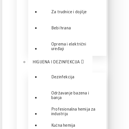
Za trudnice i dojilje
Bebi hrana
Oprema i električni
uređaji
HIGIJENA I DEZINFEKCIJA
Dezinfekcija
Održavanje bazena i
banja
Profesionalna hemija za
industriju
Kućna hemija