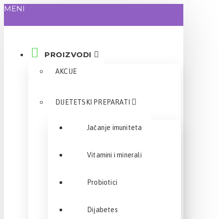
MENI
PROIZVODI
AKCIJE
DIJETETSKI PREPARATI
Jačanje imuniteta
Vitamini i minerali
Probiotici
Dijabetes