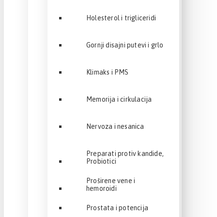
Holesterol i trigliceridi
Gornji disajni putevi i grlo
Klimaks i PMS
Memorija i cirkulacija
Nervoza i nesanica
Preparati protiv kandide,
Probiotici
Proširene vene i
hemoroidi
Prostata i potencija