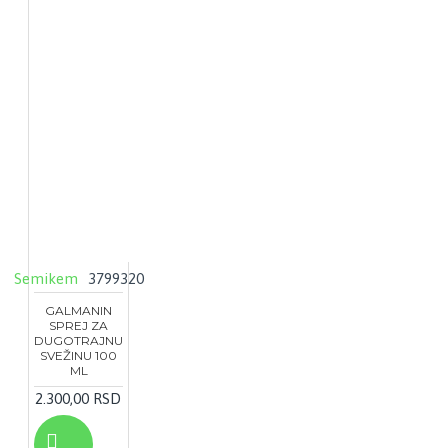
Semikem
3799320
GALMANIN
SPREJ ZA
DUGOTRAJNU
SVEŽINU 100
ML
2.300,00 RSD