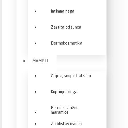
Intimna nega
Zaštita od sunca
Dermokozmetika
MAME
Čajevi, sirupi i balzami
Kupanje i nega
Pelene i vlažne
maramice
Za blistav osmeh