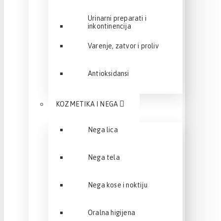
Urinarni preparati i
inkontinencija
Varenje, zatvor i proliv
Antioksidansi
KOZMETIKA I NEGA
Nega lica
Nega tela
Nega kose i noktiju
Oralna higijena