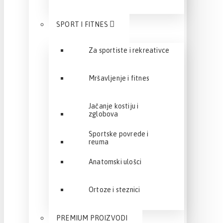
SPORT I FITNES
Za sportiste i rekreativce
Mršavljenje i fitnes
Jačanje kostiju i
zglobova
Sportske povrede i
reuma
Anatomski ulošci
Ortoze i steznici
PREMIUM PROIZVODI