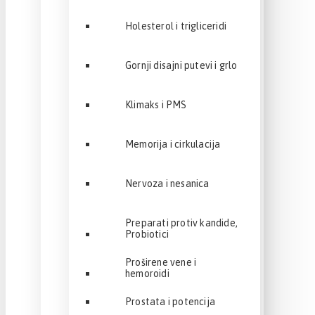
Holesterol i trigliceridi
Gornji disajni putevi i grlo
Klimaks i PMS
Memorija i cirkulacija
Nervoza i nesanica
Preparati protiv kandide,
Probiotici
Proširene vene i
hemoroidi
Prostata i potencija