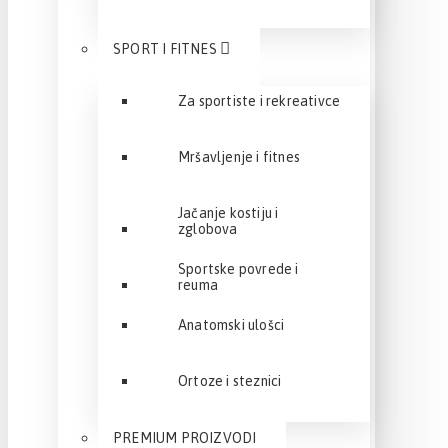
SPORT I FITNES
Za sportiste i rekreativce
Mršavljenje i fitnes
Jačanje kostiju i
zglobova
Sportske povrede i
reuma
Anatomski ulošci
Ortoze i steznici
PREMIUM PROIZVODI