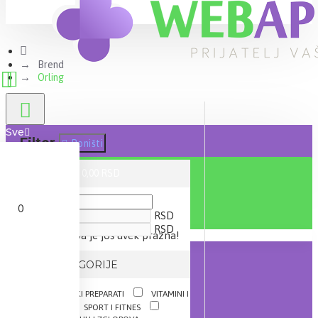
Brend
Orling
Sve
Filter
Poništi
0 proizvod(a) - 0,00 RSD
CENA
0
RSD
RSD
Vaša korpa je još uvek prazna!
IZ KATEGORIJE
DIJETETSKI PREPARATI
VITAMINI I
MINERALI
SPORT I FITNES