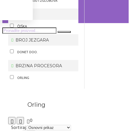
JAČANJE KOSTIJU I ZGLOBOVA
TEST 1
ČEŠKA
BROJ JEZGARA
DONET DOO.
BRZINA PROCESORA
ORLING
Orling
0
Sortiraj: