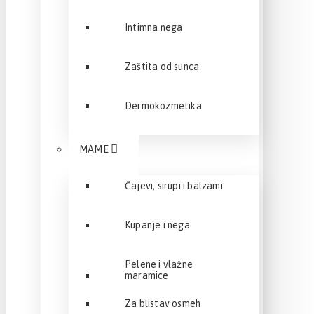
Intimna nega
Zaštita od sunca
Dermokozmetika
MAME
Čajevi, sirupi i balzami
Kupanje i nega
Pelene i vlažne
maramice
Za blistav osmeh