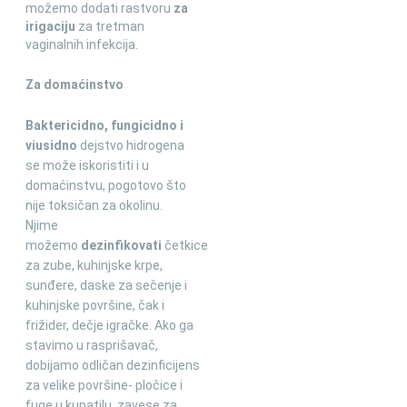
možemo dodati rastvoru
za
irigaciju
za tretman
vaginalnih infekcija.
Za domaćinstvo
Baktericidno, fungicidno i
viusidno
dejstvo hidrogena
se može iskoristiti i u
domaćinstvu, pogotovo što
nije toksičan za okolinu.
Njime
možemo
dezinfikovati
četkice
za zube, kuhinjske krpe,
sunđere, daske za sečenje i
kuhinjske površine, čak i
frižider, dečje igračke. Ako ga
stavimo u rasprišavač,
dobijamo odličan dezinficijens
za velike površine- pločice i
fuge u kupatilu, zavese za