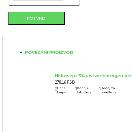
POTVRDI
POVEZANI PROIZVODI
Hidrosept 3% rastvor hidrogen pe
278,16 RSD
Dodaj u
Dodaj u
Dodaj za
korpu
listu želja
poređenje