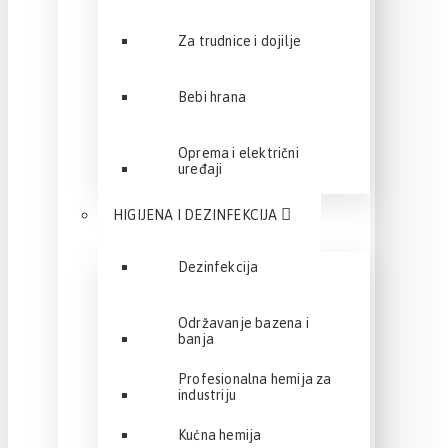
Za trudnice i dojilje
Bebi hrana
Oprema i električni
uređaji
HIGIJENA I DEZINFEKCIJA
Dezinfekcija
Održavanje bazena i
banja
Profesionalna hemija za
industriju
Kućna hemija