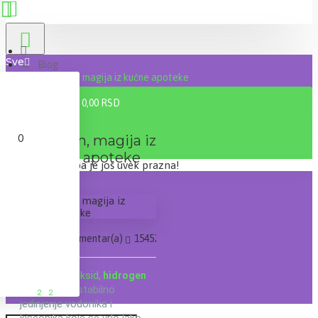
Sve
Blog
Hidrogen, magija iz kućne apoteke
0 proizvod(a) - 0,00 RSD
0
Hidrogen, magija iz
kućne apoteke
Vaša korpa je još uvek prazna!
11
09
Web
0 Komentar(a)
154523 Pregled(a)
Vodonik-peroksid,
hidrogen
je nestabilno
ili H
O
2
2
jedinjenje vodonika i