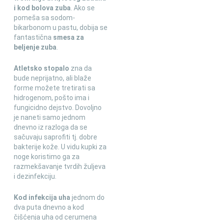
i kod bolova zuba
. Ako se
pomeša sa sodom-
bikarbonom u pastu, dobija se
fantastična
smesa za
beljenje zuba
.
Atletsko stopalo
zna da
bude neprijatno, ali blaže
forme možete tretirati sa
hidrogenom, pošto ima i
fungicidno dejstvo. Dovoljno
je naneti samo jednom
dnevno iz razloga da se
sačuvaju saprofiti tj. dobre
bakterije kože. U vidu kupki za
noge koristimo ga za
razmekšavanje tvrdih žuljeva
i dezinfekciju.
Kod infekcija uha
jednom do
dva puta dnevno a kod
čišćenja uha od cerumena