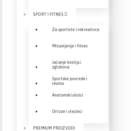
SPORT I FITNES
Za sportiste i rekreativce
Mršavljenje i fitnes
Jačanje kostiju i
zglobova
Sportske povrede i
reuma
Anatomski ulošci
Ortoze i steznici
PREMIUM PROIZVODI