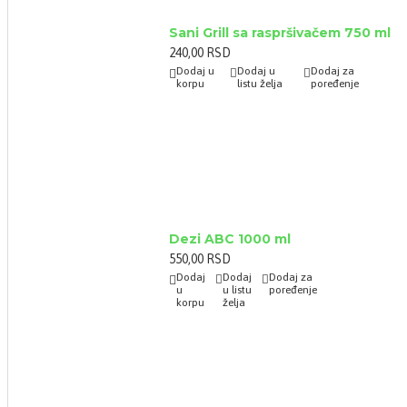
Sani Grill sa raspršivačem 750 ml
240,00 RSD
Dodaj u
Dodaj u
Dodaj za
korpu
listu želja
poređenje
Dezi ABC 1000 ml
550,00 RSD
Dodaj
Dodaj
Dodaj za
u
u listu
poređenje
korpu
želja