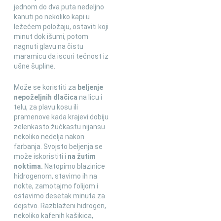
jednom do dva puta nedeljno
kanuti po nekoliko kapi u
ležećem položaju, ostaviti koji
minut dok išumi, potom
nagnuti glavu na čistu
maramicu da iscuri tečnost iz
ušne šupline.
Može se koristiti za
beljenje
nepoželjnih dlačica
na licu i
telu, za plavu kosu ili
pramenove kada krajevi dobiju
zelenkasto žućkastu nijansu
nekoliko nedelja nakon
farbanja. Svojsto beljenja se
može iskoristiti i
na žutim
noktima.
Natopimo blazinice
hidrogenom, stavimo ih na
nokte, zamotajmo folijom i
ostavimo desetak minuta za
dejstvo. Razblaženi hidrogen,
nekoliko kafenih kašikica,