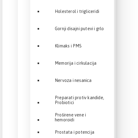
Holesterol i trigliceridi
Gornji disajni putevi i grlo
Klimaks i PMS
Memorija i cirkulacija
Nervoza i nesanica
Preparati protiv kandide,
Probiotici
Proširene vene i
hemoroidi
Prostata i potencija