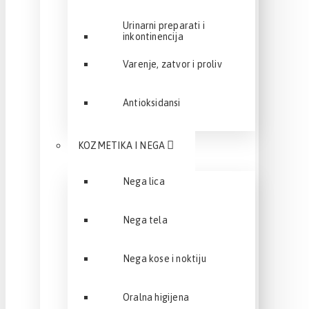
Urinarni preparati i
inkontinencija
Varenje, zatvor i proliv
Antioksidansi
KOZMETIKA I NEGA
Nega lica
Nega tela
Nega kose i noktiju
Oralna higijena