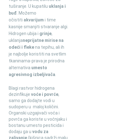
tuširanje. U kupatilu
uklanja i
buđ
. Možemo
očistiti
akvarijum
i time
kasnije smanjiti stvaranje algi.
Hidrogen ubija i
grinje
,
uklanja
neprijatne mirise na
odeći i fleke
na tepihu, ali ih
je najbolje koristiti na svetlim
tkaninama-prava je prirodna
alternativa
umesto
agresivnog izbeljivača
.
Blagi rastvor hidrogena
dezinfikuje
voće i povrće
,
samo ga dodajte vodi u
sudoperu u maloj količini.
Organski uzgajivači voća i
povrća ga koriste u voćnjaku i
bostanu umesto pesticida i
dodaju ga u
vodu za
zalivanje
(kišnica sadrži malu