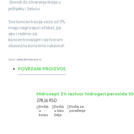
dovodi do stvaranja lezija u
jednjaku i želucu.
Sve koncentracije veće od 3%
imaju nagrizajući efekat, pa
ako i radimo sa
koncentrovanijim rastvorom
obavezno koristimo rukavice!
Izvor:
www.farmaceut.rs
POVEZANI PROIZVODI
Hidrosept 3% rastvor hidrogen peroxida 1
278,16 RSD
Dodaj
Dodaj
Dodaj za
u
u listu
poređenje
korpu
želja