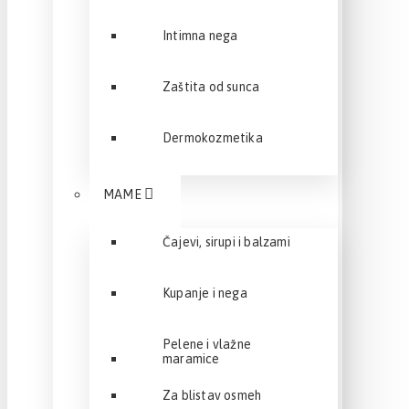
Intimna nega
Zaštita od sunca
Dermokozmetika
MAME
Čajevi, sirupi i balzami
Kupanje i nega
Pelene i vlažne
maramice
Za blistav osmeh