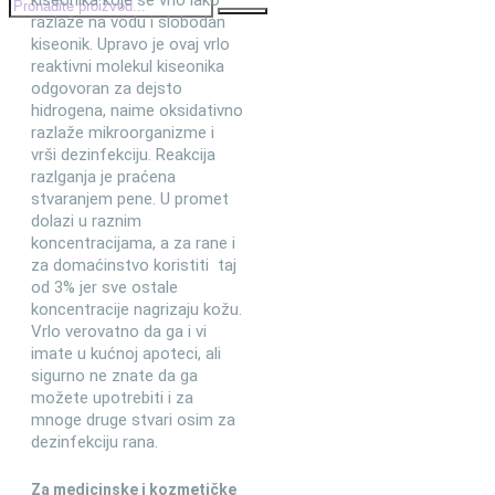
kiseonika koje se vrlo lako
razlaže na vodu i slobodan
kiseonik. Upravo je ovaj vrlo
reaktivni molekul kiseonika
odgovoran za dejsto
hidrogena, naime oksidativno
razlaže mikroorganizme i
vrši dezinfekciju. Reakcija
razlganja je praćena
stvaranjem pene. U promet
dolazi u raznim
koncentracijama, a za rane i
za domaćinstvo koristiti taj
od 3% jer sve ostale
koncentracije nagrizaju kožu.
Vrlo verovatno da ga i vi
imate u kućnoj apoteci, ali
sigurno ne znate da ga
možete upotrebiti i za
mnoge druge stvari osim za
dezinfekciju rana.
Za medicinske i kozmetičke