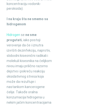
koncentraciju vodonik-
peroksida).
I na kraju šta ne smemo sa
hidrogenom
Hidrogen
se
ne sme
progutati
, iako postoji
verovenje da će i iznutra
izvršiti dezinfekciju, naprotiv,
slobodni kiseonični radikali i
molekuli kiseonika na ćelijkom
nivou imaju prilično razorno
dejstvo i pokreću reakciju
oksidativnog stresa koja
može da rezultuje i
nastankom kancerogene
ćelije. Takođe oralna
konzumacija hidrogena u
nekim jačim koncentracijama