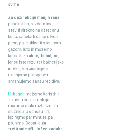
svrhe
Za dezinekciju manjih rana
,
posekotina, razderotina,
staviti direkno na oštećenu
kožu, sačekati da se stvori
pena, pa je ukloniti sterilnom
gazom. Isto ih možemo
koristiti za
akne, bubuljice
,
jer su iste rezultat bakterijske
infekcije, a čišćenjem
uklanjamo patogene i
smanjujemo šansu recidiva.
Hidrogen
možemo koristiti i
za usnu šupljinu ali ga
moramo malo razblažiti za
sluznicu. U odnosu 1:1,
ispirajmo par minuta, pa
pljunimo. Dobar je
za
tretiranje afti, lošeg zadaha