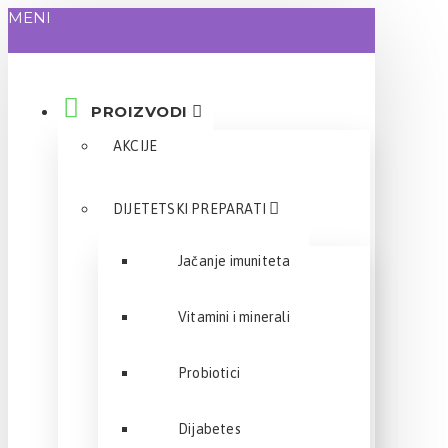
MENI
PROIZVODI
AKCIJE
DIJETETSKI PREPARATI
Jačanje imuniteta
Vitamini i minerali
Probiotici
Dijabetes