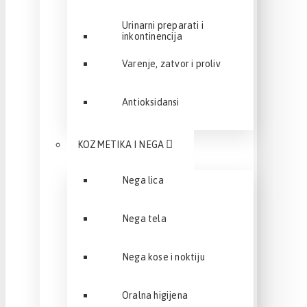
Urinarni preparati i
inkontinencija
Varenje, zatvor i proliv
Antioksidansi
KOZMETIKA I NEGA
Nega lica
Nega tela
Nega kose i noktiju
Oralna higijena