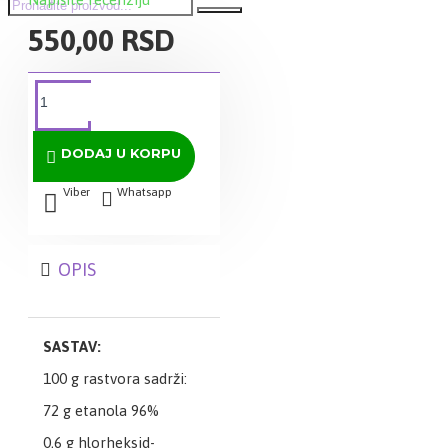
550,00 RSD
DODAJ U KORPU
Viber
Whatsapp
OPIS
SASTAV:
100 g rastvora sadrži:
72 g etanola 96%
0,6 g hlorheksid-