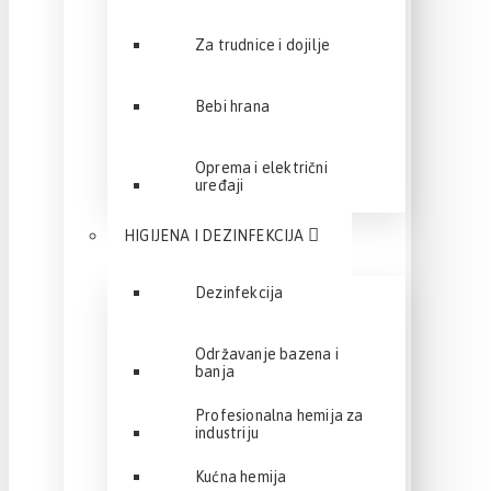
Za trudnice i dojilje
Bebi hrana
Oprema i električni
uređaji
HIGIJENA I DEZINFEKCIJA
Dezinfekcija
Održavanje bazena i
banja
Profesionalna hemija za
industriju
Kućna hemija