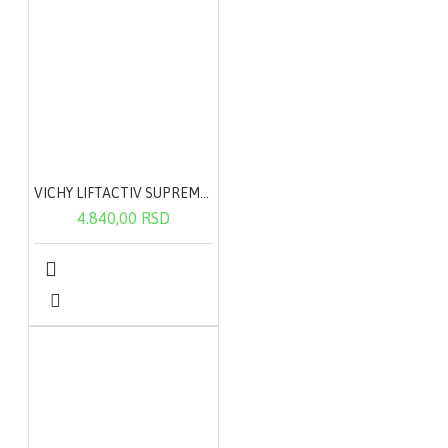
rasprašivanja
dezinfikovanu površinu
ostaviti da se osuši.
Dezinfekcija ABC može
se izvršiti i brisanjem
pomoću čiste tkanine
ili sunđera koji su
natopljeni sredstvom.
VICHY LIFTACTIV SUPREME noćna krema 50ml
4.840,00 RSD
PAKOVANJE:
PE boca 750 ml
PE boca 750 ml sa
rasprašivačem
PE kanister od 5 litara