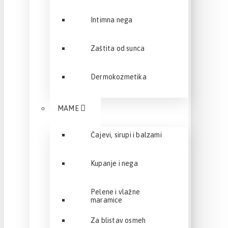
Intimna nega
Zaštita od sunca
Dermokozmetika
MAME
Čajevi, sirupi i balzami
Kupanje i nega
Pelene i vlažne
maramice
Za blistav osmeh