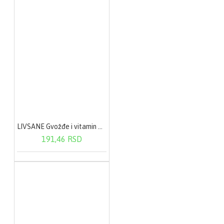
PE kanister od 10 litara
NAMENA:
Preparat Dezi ABC je
namenjen za brzu
dezinfekciju površina,
predmeta, pribora i
tela u medicini i
LIVSANE Gvožđe i vitamin C sa ukusom crne ribizle eff. A20
veterini. Posebno je
191,46 RSD
pogodan za
dezinfekciju malih
površina koje nisu lako
dostupne.
UPOZORENJE: