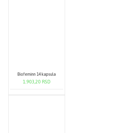
Dezi ABC se koristi
spolja, izbegavati dodir
sa očima, lako je
zapaljiv i treba ga
čuvati dalje od izvora
toplote.
MSDS: Pre upotrebe
preparata pročitati
sigurnosne mere
zaštite (MSDS).
Biofeminn 14 kapsula
1.903,20 RSD