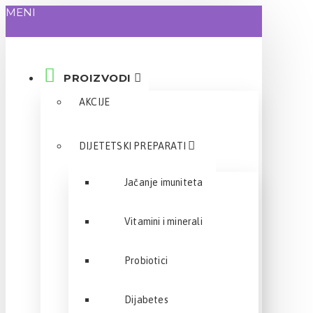
MENI
PROIZVODI
AKCIJE
DIJETETSKI PREPARATI
Jačanje imuniteta
Vitamini i minerali
Probiotici
Dijabetes