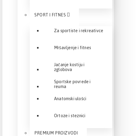
SPORT I FITNES
Za sportiste i rekreativce
Mršavljenje i fitnes
Jačanje kostiju i
zglobova
Sportske povrede i
reuma
Anatomski ulošci
Ortoze i steznici
PREMIUM PROIZVODI