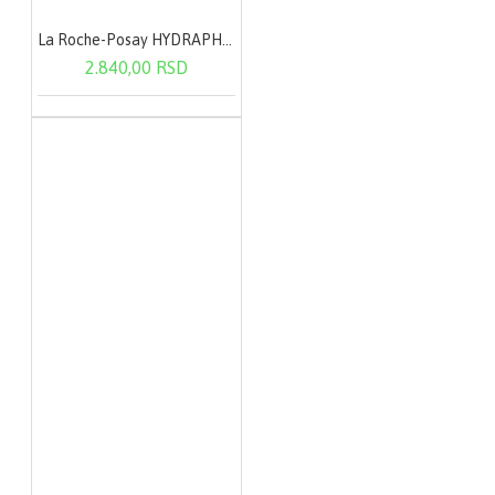
La Roche-Posay HYDRAPHASE HA RICHE 72-SATNA nega za punoću i sjaj kože 50ml
2.840,00 RSD