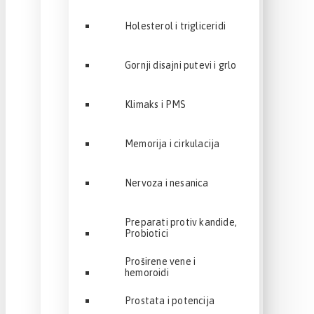
Holesterol i trigliceridi
Gornji disajni putevi i grlo
Klimaks i PMS
Memorija i cirkulacija
Nervoza i nesanica
Preparati protiv kandide,
Probiotici
Proširene vene i
hemoroidi
Prostata i potencija