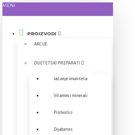
MENI
PROIZVODI
AKCIJE
DIJETETSKI PREPARATI
Jačanje imuniteta
Vitamini i minerali
Probiotici
Dijabetes