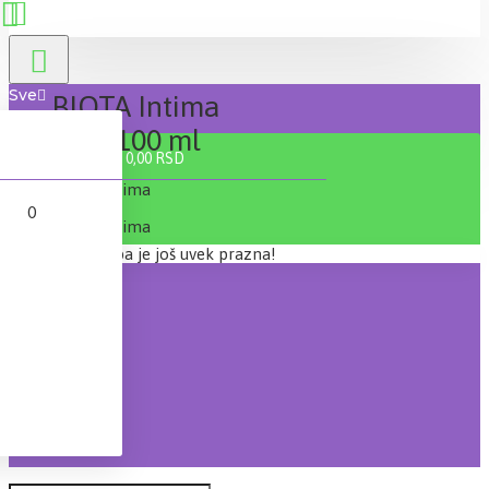
Sve
BIOTA Intima
gel 100 ml
0 proizvod(a) - 0,00 RSD
0
Vaša korpa je još uvek prazna!