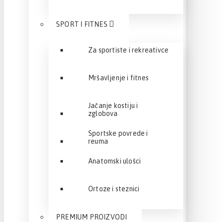
SPORT I FITNES
Za sportiste i rekreativce
Mršavljenje i fitnes
Jačanje kostiju i
zglobova
Sportske povrede i
reuma
Anatomski ulošci
Ortoze i steznici
PREMIUM PROIZVODI