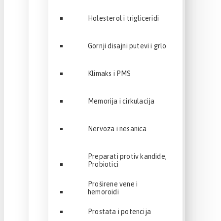
Holesterol i trigliceridi
Gornji disajni putevi i grlo
Klimaks i PMS
Memorija i cirkulacija
Nervoza i nesanica
Preparati protiv kandide,
Probiotici
Proširene vene i
hemoroidi
Prostata i potencija