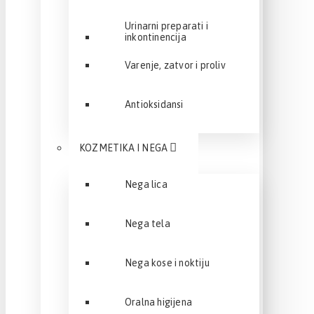
Urinarni preparati i
inkontinencija
Varenje, zatvor i proliv
Antioksidansi
KOZMETIKA I NEGA
Nega lica
Nega tela
Nega kose i noktiju
Oralna higijena