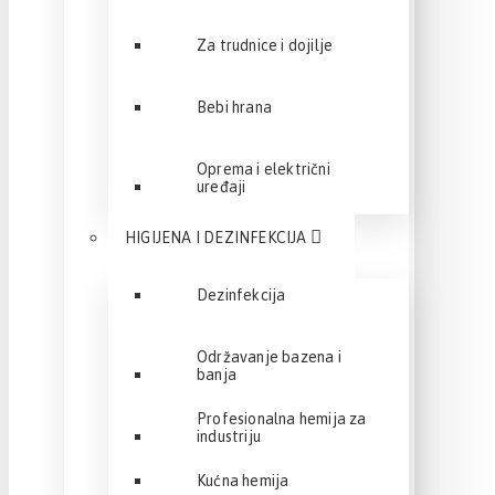
Za trudnice i dojilje
Bebi hrana
Oprema i električni
uređaji
HIGIJENA I DEZINFEKCIJA
Dezinfekcija
Održavanje bazena i
banja
Profesionalna hemija za
industriju
Kućna hemija