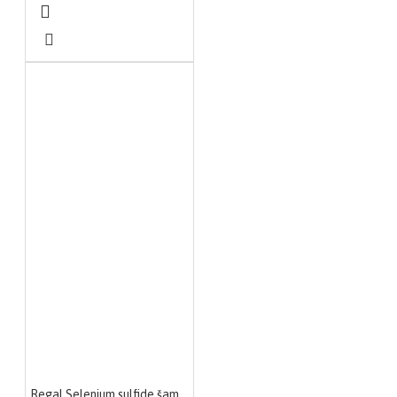
Regal Selenium sulfide šampon protiv peruti 200ml