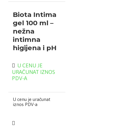
Biota Intima
gel 100 ml –
nežna
intimna
higijena i pH
balans
U CENU JE
URAČUNAT IZNOS
PDV-A
Biota Intima gel
namenjen je
svakodnevnoj higijeni i
očuvanju zdravlja
U cenu je uračunat
intimne regije,
iznos PDV-a
pružajući nežno
čišćenje uz očuvanje
prirodne ravnoteže
vaginalne flore.
Zahvaljujući pažljivo
odabranoj formuli sa