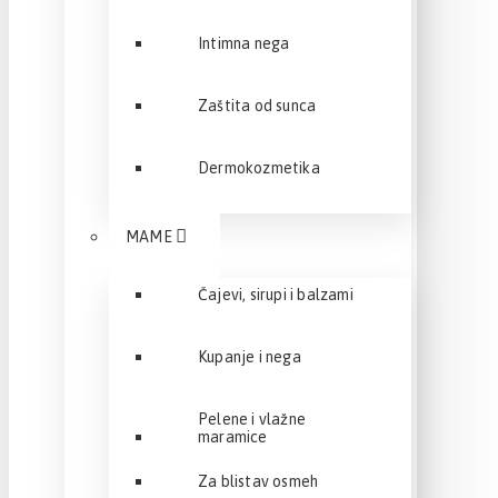
Intimna nega
Zaštita od sunca
Dermokozmetika
MAME
Čajevi, sirupi i balzami
Kupanje i nega
Pelene i vlažne
maramice
Za blistav osmeh