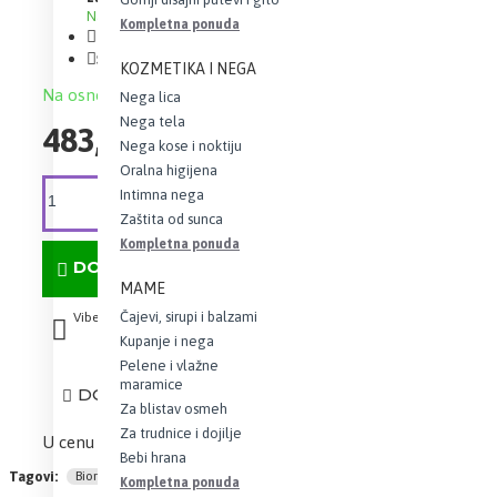
Na stanju
Kompletna ponuda
Brand:
Biorela
Šifra:
381020
KOZMETIKA I NEGA
Na osnovu 0 recenzija.
-
Napišite recenziju
Nega lica
Nega tela
483,00 RSD
Nega kose i noktiju
Oralna higijena
Intimna nega
Zaštita od sunca
Kompletna ponuda
DODAJ U KORPU
MAME
Čajevi, sirupi i balzami
Viber
Whatsapp
Kupanje i nega
Pelene i vlažne
maramice
DODAJ U LISTU ŽELJA
Za blistav osmeh
Za trudnice i dojilje
U cenu je uračunat iznos PDV-a
Bebi hrana
Tagovi:
Biorela Daily 10 kapsula
digestivni trakt
Kompletna ponuda