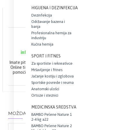
HIGIJENA I DEZINFEKCIJA
Dezinfekcija
Održavanje bazena i
banja
Profesionalna hemija za
ONLINE PODRŠKA
industriju
Kućna hemija
063 10 21 100
info@webapoteka.rs
SPORT I FITNES
Imate pitanja u vezi Vaše narudžbine?
Za sportiste i rekreativce
Online tim apoteke Demetra će Vam
Mršavljenje i fitnes
pomoći da brzo i efikasno završite
Jačanje kostiju i zglobova
Vašu kupovinu.
Sportske povrede i reuma
Anatomski ulošci
Ortoze i steznici
MEDICINSKA SREDSTVA
MOŽDA VAS ZANIMA I OVO...
BAMBO Pelene Nature 1
2-4 kg a22
BAMBO Pelene Nature 2