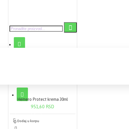
Hemero Protect krema 30ml
951,60 RSD
0 proizvod(a) - 0,00 RSD
Dodaj u korpu
0