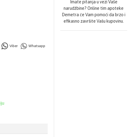
Imate pitanja u vezi Vaše
ti, ukupno tri puta
narudžbine? Online tim apoteke
ela ili po potrebi,
Demetra će Vam pomoći da brzo i
efikasno završite Vašu kupovinu.
Viber
Whatsapp
iju