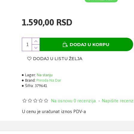
Rastvoriti 30 kapi (približno 1,5 ml) u 2-3 dl vode i popi
dnevno, najbolje pre obroka. Kapi se mogu piti i nakon j
kada se oseti gorušica.
1.590,00 RSD
DODAJ U KORPU
DODAJ U LISTU ŽELJA
Lager:
Na stanju
Brand:
Priroda Na Dar
Šifra:
379641
Na osnovu 0 recenzija.
-
Napišite recenz
U cenu je uračunat iznos PDV-a