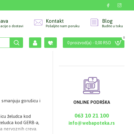
tava
Kontakt
Blog
acije o dostavi
Pošaljite nam poruku
Budite u toku
0
0 proizvod(a) - 0,00 RSD
 smanjuju gorušicu i
ONLINE PODRŠKA
063 10 21 100
nicu želudca kod
 želudca kod GERB-a,
info@webapoteka.rs
ma nervoznih creva.