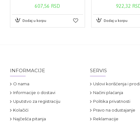
607,56 RSD
922,32 RS
Dodaj u korpu
Dodaj u korpu
INFORMACIJE
SERVIS
O nama
Uslovi korišćenja i prod
Informacije o dostavi
Načini plaćanja
Uputstvo za registraciju
Politika privatnosti
Kolačići
Pravo na odustajanje
Najčešća pitanja
Reklamacije