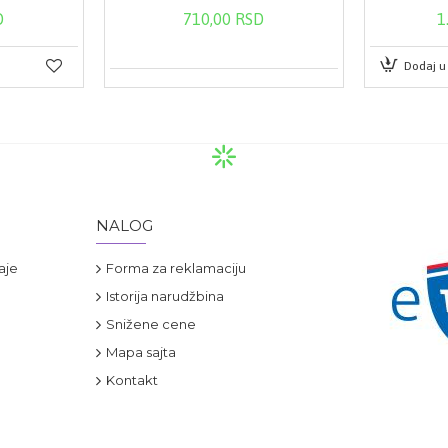
D
710,00 RSD
1
Dodaj u
NALOG
aje
Forma za reklamaciju
Istorija narudžbina
Snižene cene
Mapa sajta
Kontakt