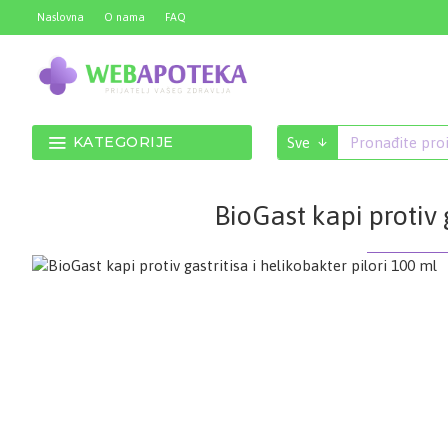
Naslovna
O nama
FAQ
KATEGORIJE
Sve
BioGast kapi protiv g