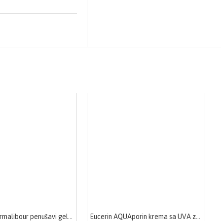
A-Derma Dermalibour penušavi gel 250ml
Eucerin AQUAporin krema sa UVA zaštitom 50 ml