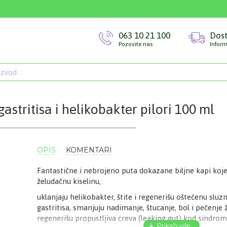
063 10 21 100
Dos
Pozovite nas
Inform
astritisa i helikobakter pilori 100 ml
OPIS
KOMENTARI
Fantastične i nebrojeno puta dokazane biljne kapi koje
želudačnu kiselinu,
uklanjaju helikobakter, štite i regenerišu oštećenu sluz
gastritisa, smanjuju nadimanje, štucanje, bol i pečenje
regenerišu propustljiva creva (leaking gut) kod sindro