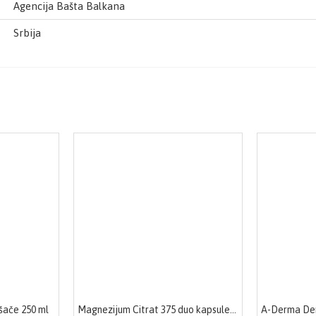
Agencija Bašta Balkana
Srbija
šače 250 ml
Magnezijum Citrat 375 duo kapsule 50 kapsula