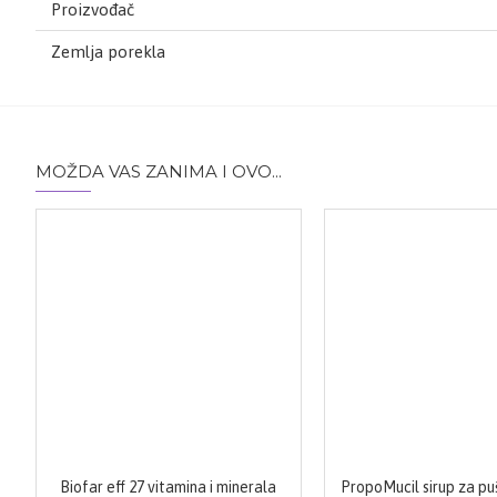
Proizvođač
Zemlja porekla
MOŽDA VAS ZANIMA I OVO...
Biofar eff 27 vitamina i minerala
PropoMucil sirup za pu