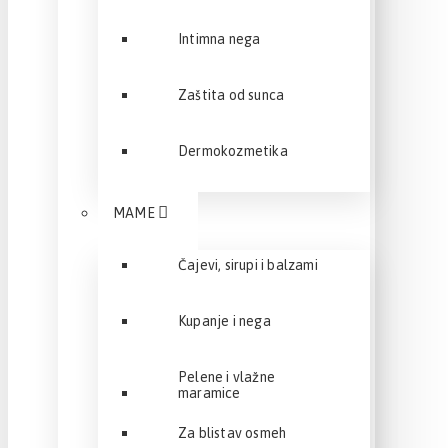
Intimna nega
Zaštita od sunca
Dermokozmetika
MAME
Čajevi, sirupi i balzami
Kupanje i nega
Pelene i vlažne
maramice
Za blistav osmeh