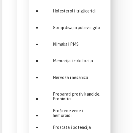
Holesterol i trigliceridi
Gornji disajni putevi i grlo
Klimaks i PMS
Memorija i cirkulacija
Nervoza i nesanica
Preparati protiv kandide,
Probiotici
Proširene vene i
hemoroidi
Prostata i potencija