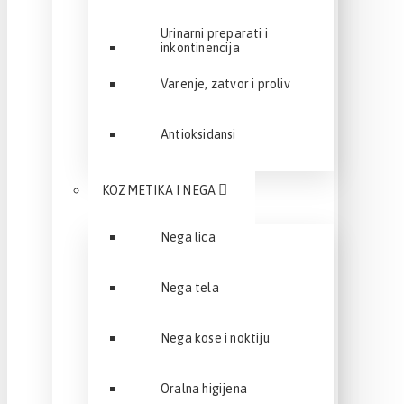
Urinarni preparati i
inkontinencija
Varenje, zatvor i proliv
Antioksidansi
KOZMETIKA I NEGA
Nega lica
Nega tela
Nega kose i noktiju
Oralna higijena