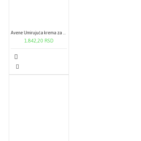
Avene Umirujuća krema za područje oko očiju 10ml
1.842,20 RSD