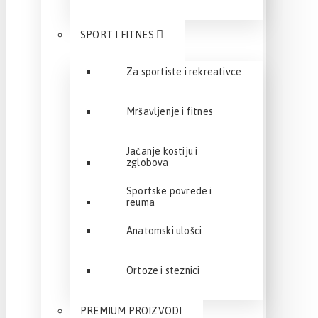
SPORT I FITNES
Za sportiste i rekreativce
Mršavljenje i fitnes
Jačanje kostiju i
zglobova
Sportske povrede i
reuma
Anatomski ulošci
Ortoze i steznici
PREMIUM PROIZVODI