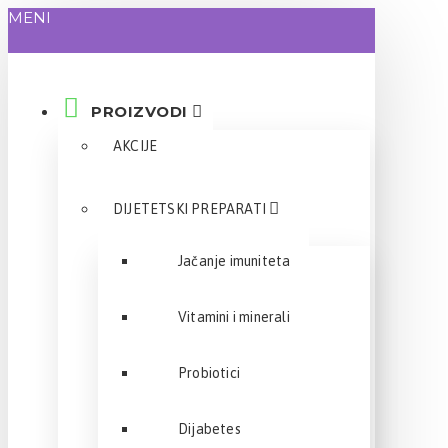
MENI
PROIZVODI
AKCIJE
DIJETETSKI PREPARATI
Jačanje imuniteta
Vitamini i minerali
Probiotici
Dijabetes