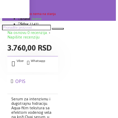
Lager:
Trenutno nema na stanju
Brand:
Avene
Šifra:
11431
Na osnovu 0 recenzija.
-
Napišite recenziju
3.760,00 RSD
Viber
Whatsapp
OPIS
Serum za intenzivnu i
dugotrajnu hidraciju.
Aqua-film tekstura sa
efektom vodenog vela
na koži.Ovaj serum, u