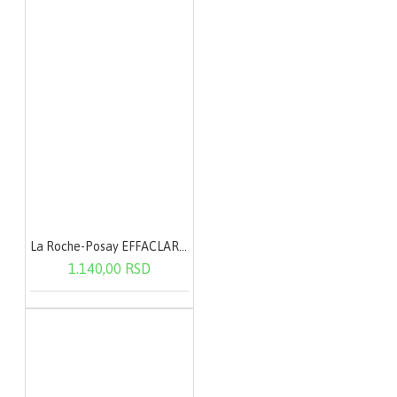
La Roche-Posay EFFACLAR Micelarna voda - masna i osetljiva koža 200 ml
1.140,00 RSD