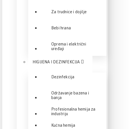
Za trudnice i dojilje
Bebi hrana
Oprema i električni
uređaji
HIGIJENA I DEZINFEKCIJA
Dezinfekcija
Održavanje bazena i
banja
Profesionalna hemija za
industriju
Kućna hemija