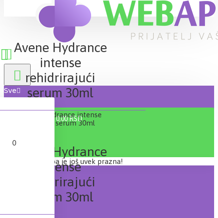
Avene Hydrance
intense
rehidrirajući
serum 30ml
Sve
0 proizvod(a) - 0,00 RSD
0
Avene Hydrance
Vaša korpa je još uvek prazna!
intense
rehidrirajući
serum 30ml