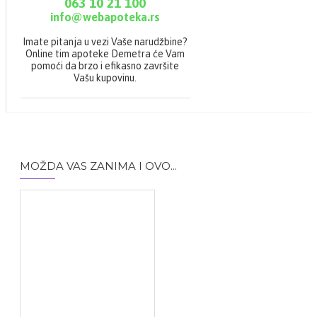
063 10 21 100
info@webapoteka.rs
Imate pitanja u vezi Vaše narudžbine?
Online tim apoteke Demetra će Vam
pomoći da brzo i efikasno završite
Vašu kupovinu.
MOŽDA VAS ZANIMA I OVO...