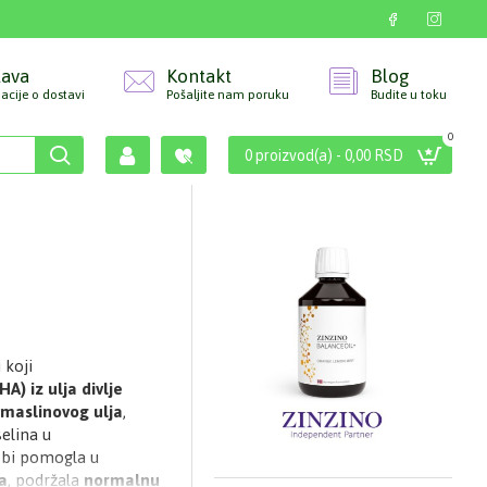
tava
Kontakt
Blog
acije o dostavi
Pošaljite nam poruku
Budite u toku
0
0 proizvod(a) - 0,00 RSD
 koji
) iz ulja divlje
 maslinovog ulja
,
elina u
 bi pomogla u
a
, podržala
normalnu