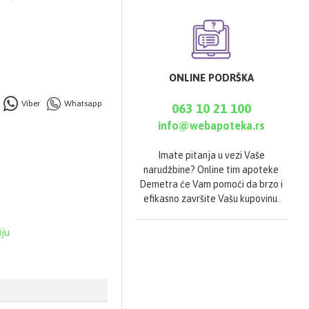
la upalne procese u
a
u organizmu,
ONLINE PODRŠKA
i krvnih sudova i
Viber
Whatsapp
063 10 21 100
ivne sposobnosti
info@webapoteka.rs
okom sadržaju
Imate pitanja u vezi Vaše
i poboljšava hidrataciju
narudžbine? Online tim apoteke
Demetra će Vam pomoći da brzo i
efikasno završite Vašu kupovinu.
a)
kostiju)
iju
u zavisnosti od
i.