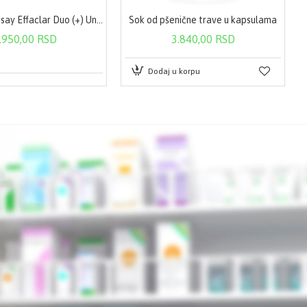
La Roche-Posay Effaclar Duo (+) Unifiant Light 40 ml
Sok od pšenične trave u kapsulama
.950,00 RSD
3.840,00 RSD
Dodaj u korpu