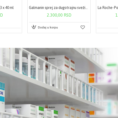
3 x 40 ml
Galmanin sprej za dugotrajnu svežinu 100 ml
SD
2.300,00 RSD
1
Dodaj u korpu