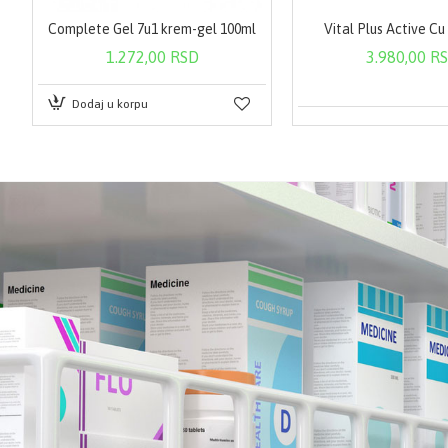
itom 50 ml
Complete Gel 7u1 krem-gel 100ml
Vital Plus Active Cu 
1.272,00 RSD
3.980,00 R
Dodaj u korpu