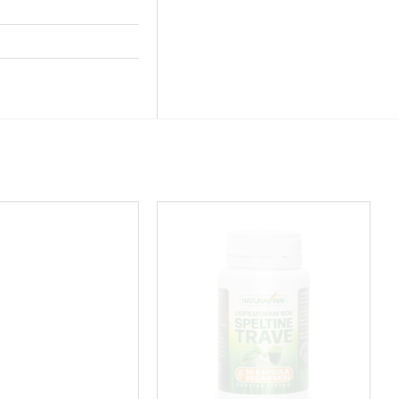
ani koji omogućava
stiranju nivoa masnih
podršku zdravlju srca,
boljšaju balans omega-6
naročito ukoliko
larne lekove.
eni
 Zinzino proizvode možete
 neke odabranе proizvode