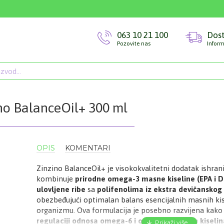
063 10 21 100
Dos
Pozovite nas
Inform
no BalanceOil+ 300 ml
OPIS
KOMENTARI
Zinzino BalanceOil+ je visokokvalitetni dodatak ishrani
kombinuje
prirodne omega-3 masne kiseline (EPA i DHA
ulovljene ribe
sa
polifenolima iz ekstra devičanskog
obezbeđujući optimalan balans esencijalnih masnih kis
organizmu. Ova formulacija je posebno razvijena kako
regulaciji odnosa omega-6 i omega-3 masnih kiselin