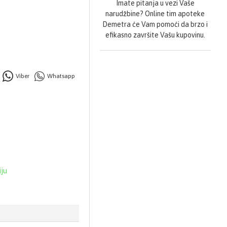
Imate pitanja u vezi Vaše
narudžbine? Online tim apoteke
Demetra će Vam pomoći da brzo i
efikasno završite Vašu kupovinu.
Viber
Whatsapp
iju
lačić, čokolada-kokos,