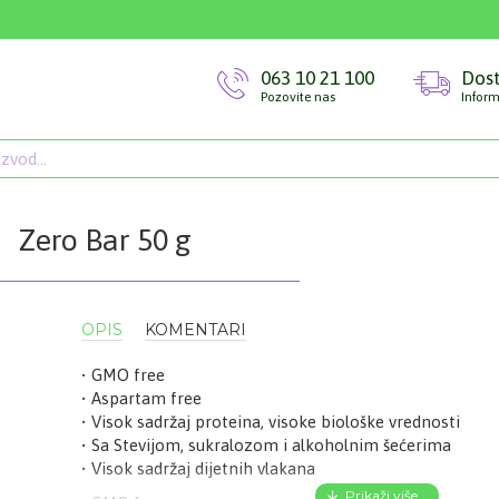
063 10 21 100
Dos
Pozovite nas
Inform
Zero Bar 50 g
OPIS
KOMENTARI
• GMO free
• Aspartam free
• Visok sadržaj proteina, visoke biološke vrednosti
• Sa Stevijom, sukralozom i alkoholnim šećerima
• Visok sadržaj dijetnih vlakana