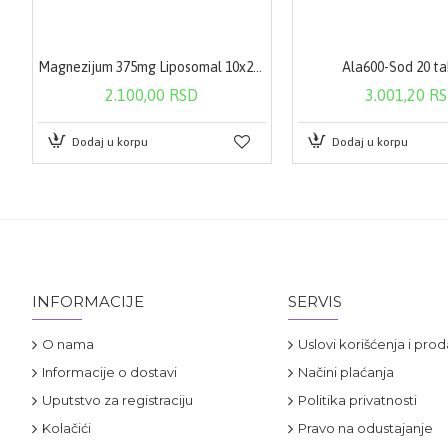
Magnezijum 375mg Liposomal 10x25ml
Ala600-Sod 20 t
2.100,00 RSD
3.001,20 R
Dodaj u korpu
Dodaj u korpu
INFORMACIJE
SERVIS
O nama
Uslovi korišćenja i prod
Informacije o dostavi
Načini plaćanja
Uputstvo za registraciju
Politika privatnosti
Kolačići
Pravo na odustajanje