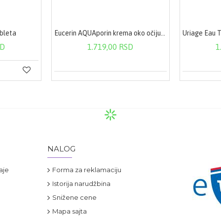
ableta
Eucerin AQUAporin krema oko očiju 15 ml
SD
1.719,00 RSD
1
NALOG
aje
Forma za reklamaciju
Istorija narudžbina
Snižene cene
Mapa sajta