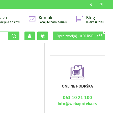
tava
Kontakt
Blog
acije o dostavi
Pošaljite nam poruku
Budite u toku
0
0 proizvod(a) - 0,00 RSD
ONLINE PODRŠKA
063 10 21 100
info@webapoteka.rs