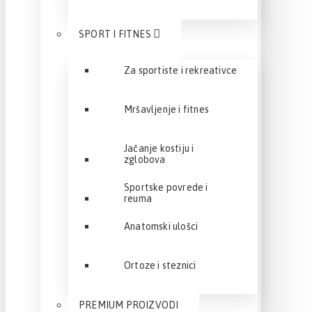
SPORT I FITNES
Za sportiste i rekreativce
Mršavljenje i fitnes
Jačanje kostiju i
zglobova
Sportske povrede i
reuma
Anatomski ulošci
Ortoze i steznici
PREMIUM PROIZVODI