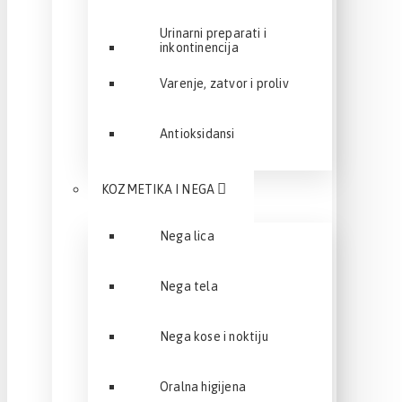
Urinarni preparati i
inkontinencija
Varenje, zatvor i proliv
Antioksidansi
KOZMETIKA I NEGA
Nega lica
Nega tela
Nega kose i noktiju
Oralna higijena