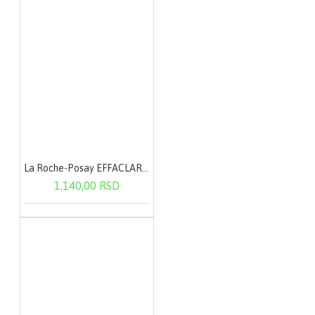
La Roche-Posay EFFACLAR Micelarna voda - masna i osetljiva koža 200 ml
1.140,00 RSD