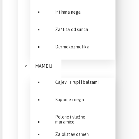
Intimna nega
Zaštita od sunca
Dermokozmetika
MAME
Čajevi, sirupi i balzami
Kupanje i nega
Pelene i vlažne
maramice
Za blistav osmeh