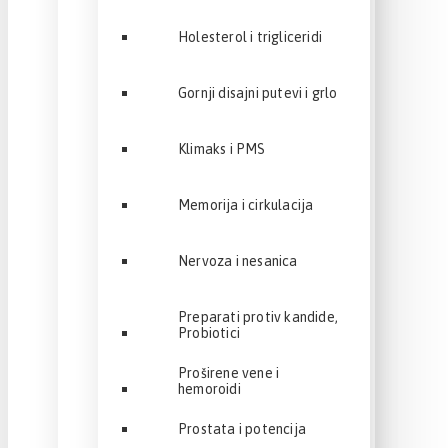
Holesterol i trigliceridi
Gornji disajni putevi i grlo
Klimaks i PMS
Memorija i cirkulacija
Nervoza i nesanica
Preparati protiv kandide,
Probiotici
Proširene vene i
hemoroidi
Prostata i potencija