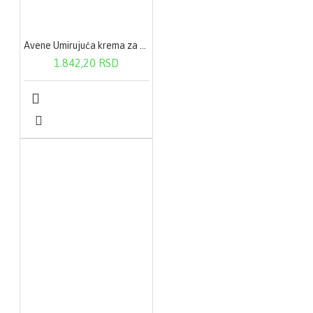
Avene Umirujuća krema za područje oko očiju 10ml
1.842,20 RSD