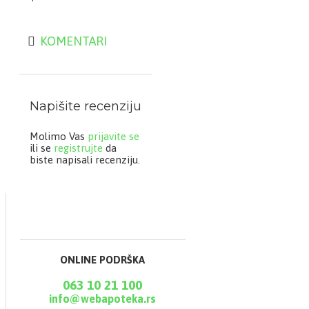
virusnih i drugih
infekcija.
KOMENTARI
Namenjen je odraslima
i deci starijoj od 14
godina. Primenjuje se
rastvaranjem u vodi,
mleku ili soku.
Napišite recenziju
Molimo Vas
prijavite se
ili se
registrujte
da
biste napisali recenziju.
ONLINE PODRŠKA
063 10 21 100
info@webapoteka.rs