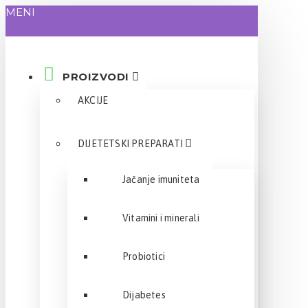
MENI
PROIZVODI
AKCIJE
DIJETETSKI PREPARATI
Jačanje imuniteta
Vitamini i minerali
Probiotici
Dijabetes