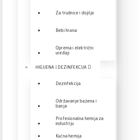
Za trudnice i dojilje
Bebi hrana
Oprema i električni
uređaji
HIGIJENA I DEZINFEKCIJA
Dezinfekcija
Održavanje bazena i
banja
Profesionalna hemija za
industriju
Kućna hemija