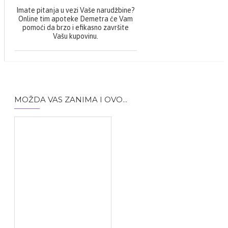
Imate pitanja u vezi Vaše narudžbine?
Online tim apoteke Demetra će Vam
pomoći da brzo i efikasno završite
Vašu kupovinu.
MOŽDA VAS ZANIMA I OVO...