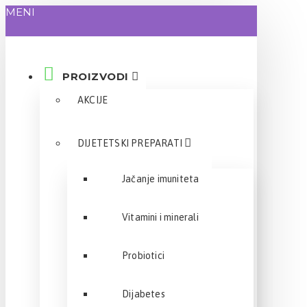
MENI
PROIZVODI
AKCIJE
DIJETETSKI PREPARATI
Jačanje imuniteta
Vitamini i minerali
Probiotici
Dijabetes