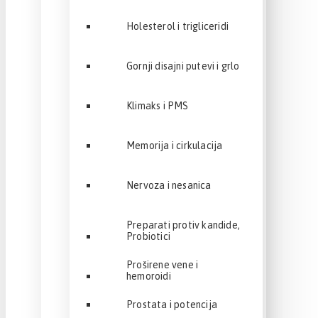
Holesterol i trigliceridi
Gornji disajni putevi i grlo
Klimaks i PMS
Memorija i cirkulacija
Nervoza i nesanica
Preparati protiv kandide,
Probiotici
Proširene vene i
hemoroidi
Prostata i potencija