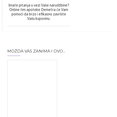
Imate pitanja u vezi Vaše narudžbine?
Online tim apoteke Demetra će Vam
pomoći da brzo i efikasno završite
Vašu kupovinu.
MOŽDA VAS ZANIMA I OVO...