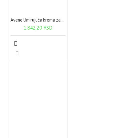
Avene Umirujuća krema za područje oko očiju 10ml
1.842,20 RSD