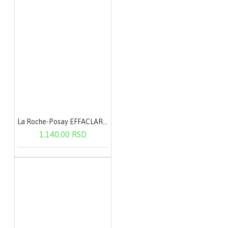
La Roche-Posay EFFACLAR Micelarna voda - masna i osetljiva koža 200 ml
1.140,00 RSD