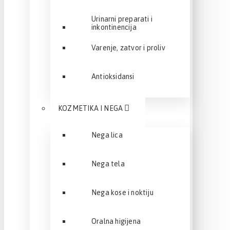
Urinarni preparati i
inkontinencija
Varenje, zatvor i proliv
Antioksidansi
KOZMETIKA I NEGA
Nega lica
Nega tela
Nega kose i noktiju
Oralna higijena