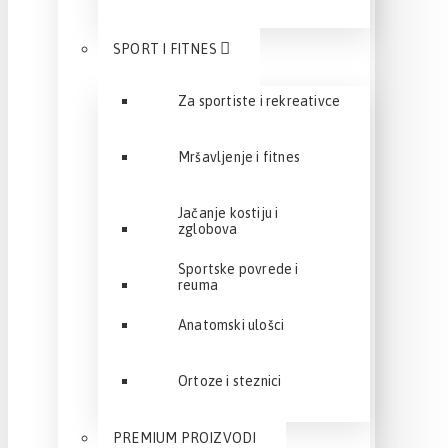
SPORT I FITNES
Za sportiste i rekreativce
Mršavljenje i fitnes
Jačanje kostiju i
zglobova
Sportske povrede i
reuma
Anatomski ulošci
Ortoze i steznici
PREMIUM PROIZVODI