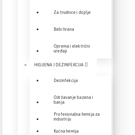
Za trudnice i dojilje
Bebi hrana
Oprema i električni
uređaji
HIGIJENA I DEZINFEKCIJA
Dezinfekcija
Održavanje bazena i
banja
Profesionalna hemija za
industriju
Kućna hemija