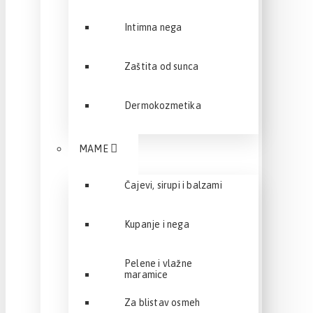
Intimna nega
Zaštita od sunca
Dermokozmetika
MAME
Čajevi, sirupi i balzami
Kupanje i nega
Pelene i vlažne
maramice
Za blistav osmeh