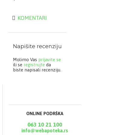
glicirizinska kiselina, i
cink.
KOMENTARI
Viusid prašak
predstavlja podršku
imunom sistemu u
prevenciji i borbi protiv
Napišite recenziju
virusnih i drugih
infekcija.
Molimo Vas
prijavite se
ili se
registrujte
da
Namenjen je odraslima
biste napisali recenziju.
i deci starijoj od 14
godina. Primenjuje se
rastvaranjem u vodi,
mleku ili soku.
ONLINE PODRŠKA
063 10 21 100
info@webapoteka.rs