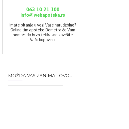
063 10 21 100
info@webapoteka.rs
Imate pitanja u vezi Vaše narudžbine?
Online tim apoteke Demetra će Vam
pomoći da brzo i efikasno završite
Vašu kupovinu.
MOŽDA VAS ZANIMA I OVO...