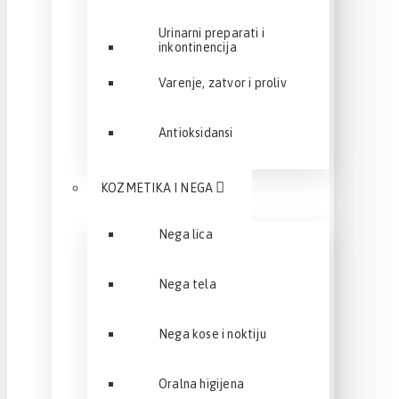
Urinarni preparati i
inkontinencija
Varenje, zatvor i proliv
Antioksidansi
KOZMETIKA I NEGA
Nega lica
Nega tela
Nega kose i noktiju
Oralna higijena