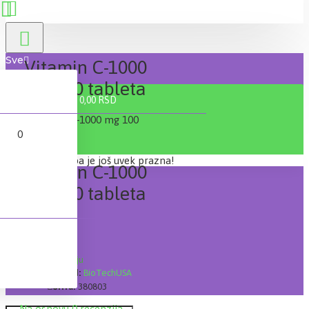
Sve
Vitamin C-1000
mg 100 tableta
0 proizvod(a) - 0,00 RSD
0
Vaša korpa je još uvek prazna!
Vitamin C-1000
mg 100 tableta
Lager:
Na stanju
Brand:
BioTechUSA
Šifra:
380803
Na osnovu 0 recenzija.
-