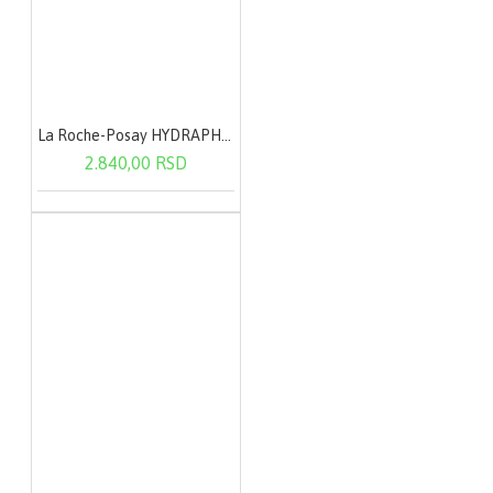
La Roche-Posay HYDRAPHASE HA RICHE 72-SATNA nega za punoću i sjaj kože 50ml
2.840,00 RSD