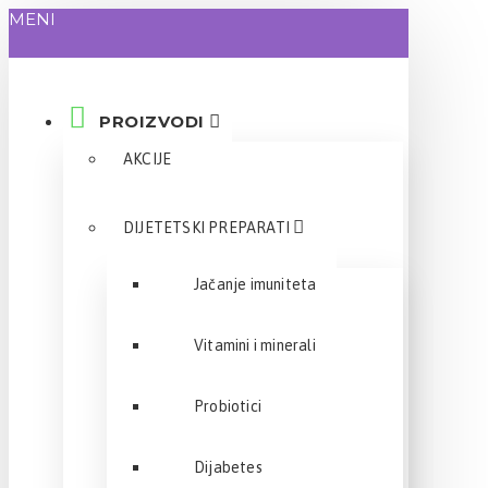
MENI
PROIZVODI
AKCIJE
DIJETETSKI PREPARATI
Jačanje imuniteta
Vitamini i minerali
Probiotici
Dijabetes