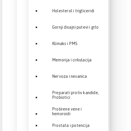
Holesterol i trigliceridi
Gornji disajni putevi i grlo
Klimaks i PMS
Memorija i cirkulacija
Nervoza i nesanica
Preparati protiv kandide,
Probiotici
Proširene vene i
hemoroidi
Prostata i potencija