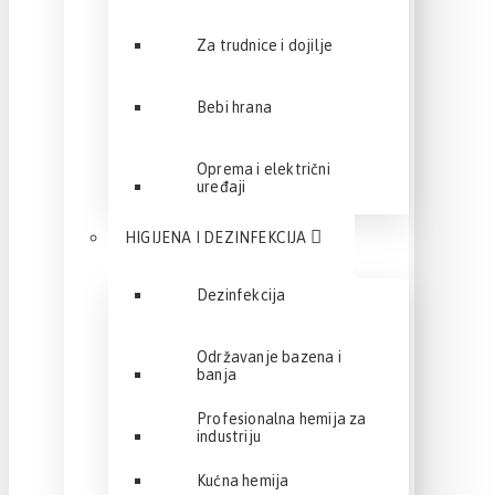
Za trudnice i dojilje
Bebi hrana
Oprema i električni
uređaji
HIGIJENA I DEZINFEKCIJA
Dezinfekcija
Održavanje bazena i
banja
Profesionalna hemija za
industriju
Kućna hemija