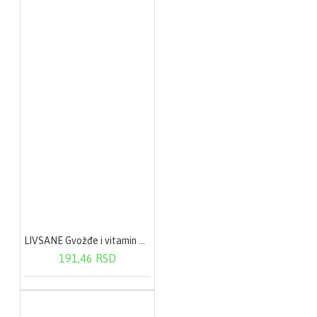
LIVSANE Gvožđe i vitamin C sa ukusom crne ribizle eff. A20
191,46 RSD