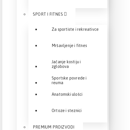
SPORT I FITNES
Za sportiste i rekreativce
Mršavljenje i fitnes
Jačanje kostiju i
zglobova
Sportske povrede i
reuma
Anatomski ulošci
Ortoze i steznici
PREMIUM PROIZVODI