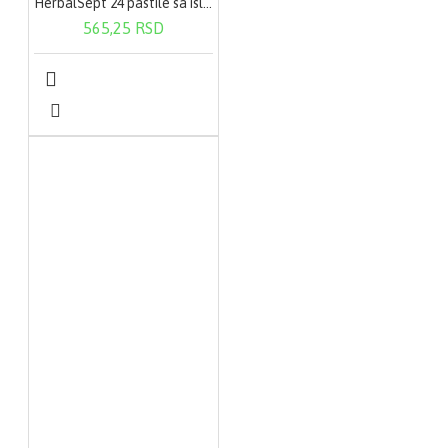
HerbalSept 24 pastile sa islandskim lišajem
565,25 RSD