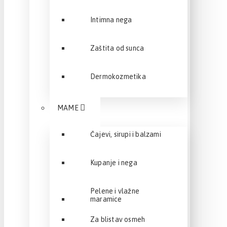
Intimna nega
Zaštita od sunca
Dermokozmetika
MAME
Čajevi, sirupi i balzami
Kupanje i nega
Pelene i vlažne
maramice
Za blistav osmeh