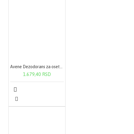
Avene Dezodorans za osetljivu kožu (roll on) 50ml
1.679,40 RSD