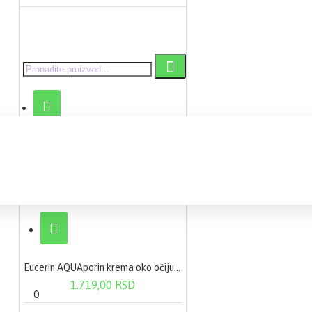
Eucerin AQUAporin krema oko očiju 15 ml
0 proizvod(a) - 0,00 RSD
1.719,00 RSD
0