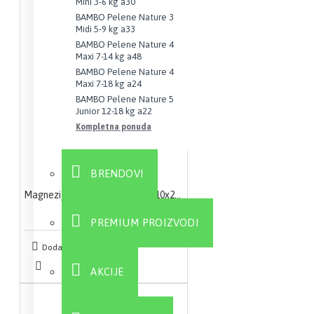
Mini 3-6 kg a30
BAMBO Pelene Nature 3
Midi 5-9 kg a33
BAMBO Pelene Nature 4
Maxi 7-14 kg a48
BAMBO Pelene Nature 4
Maxi 7-18 kg a24
BAMBO Pelene Nature 5
Junior 12-18 kg a22
Kompletna ponuda
BRENDOVI
Magnezijum 375mg Liposomal 10x25ml
2.100,00 RSD
PREMIUM PROIZVODI
Dodaj u korpu
AKCIJE