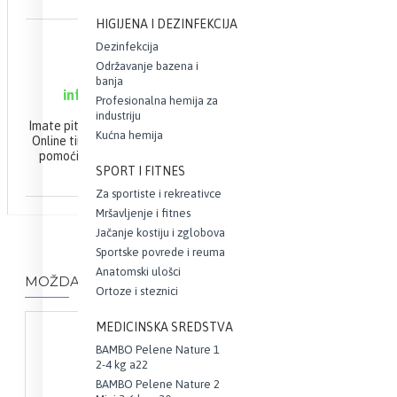
HIGIJENA I DEZINFEKCIJA
ONLINE PODRŠKA
Dezinfekcija
Održavanje bazena i
063 10 21 100
banja
info@webapoteka.rs
Profesionalna hemija za
industriju
Imate pitanja u vezi Vaše narudžbine?
Kućna hemija
Online tim apoteke Demetra će Vam
pomoći da brzo i efikasno završite
SPORT I FITNES
Vašu kupovinu.
Za sportiste i rekreativce
Mršavljenje i fitnes
Jačanje kostiju i zglobova
Sportske povrede i reuma
Anatomski ulošci
MOŽDA VAS ZANIMA I OVO...
Ortoze i steznici
MEDICINSKA SREDSTVA
BAMBO Pelene Nature 1
2-4 kg a22
BAMBO Pelene Nature 2