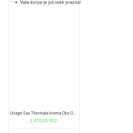
Vaša korpa je još uvek prazna!
Uriage Eau Thermale krema Oko Oka 15 ml 1200
1.470,00 RSD