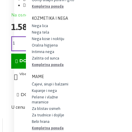
Šifra:
380409
Kompletna ponuda
Na osnovu 0 recenzija.
-
Napišite recenziju
KOZMETIKA I NEGA
1.580,00 RSD
Nega lica
Nega tela
Nega kose i noktiju
Oralna higijena
Intimna nega
Zaštita od sunca
DODAJ U KORPU
Kompletna ponuda
Viber
Whatsapp
MAME
Čajevi, sirupi i balzami
Kupanje i nega
DODAJ U LISTU ŽELJA
Pelene i vlažne
maramice
U cenu je uračunat iznos PDV-a
Za blistav osmeh
Za trudnice i dojilje
Bebi hrana
Kompletna ponuda