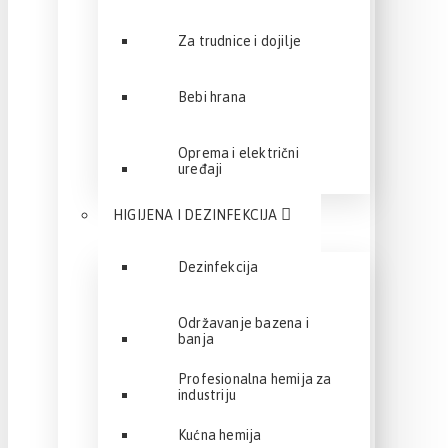
Za trudnice i dojilje
Bebi hrana
Oprema i električni
uređaji
HIGIJENA I DEZINFEKCIJA
Dezinfekcija
Održavanje bazena i
banja
Profesionalna hemija za
industriju
Kućna hemija