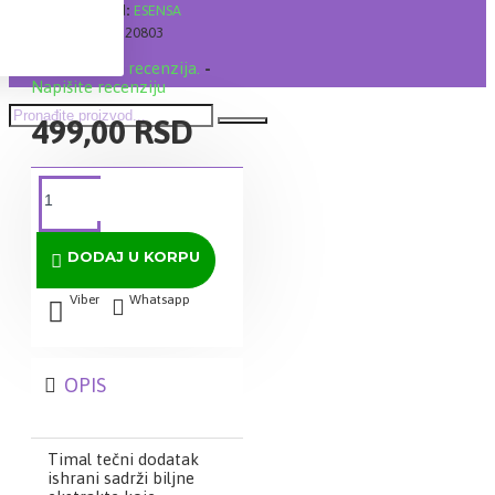
Brand:
ESENSA
Šifra:
20803
Na osnovu 0 recenzija.
-
Napišite recenziju
499,00 RSD
DODAJ U KORPU
Viber
Whatsapp
OPIS
Timal tečni dodatak
ishrani sadrži biljne