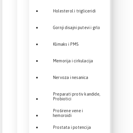
Holesterol i trigliceridi
Gornji disajni putevi i grlo
Klimaks i PMS
Memorija i cirkulacija
Nervoza i nesanica
Preparati protiv kandide,
Probiotici
Proširene vene i
hemoroidi
Prostata i potencija