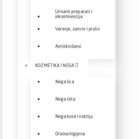
Urinarni preparati i
inkontinencija
Varenje, zatvor i proliv
Antioksidansi
KOZMETIKA I NEGA
Nega lica
Nega tela
Nega kose i noktiju
Oralna higijena