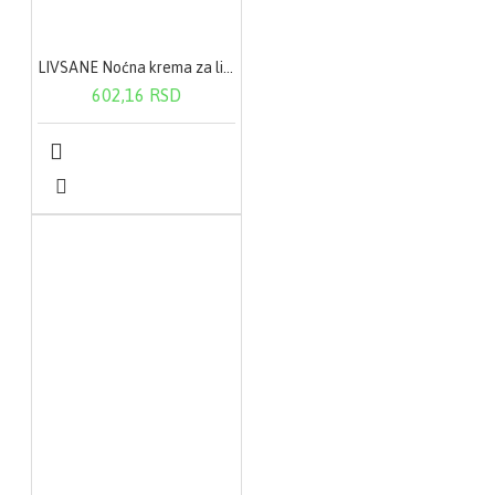
LIVSANE Noćna krema za lice(sa bademovim i maslinovim uljem) 50 ml
602,16 RSD