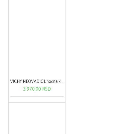
VICHY NEOVADIOL noćna krema u POSTMENOPAUZI za sve tipove kože 50ml
3.970,00 RSD