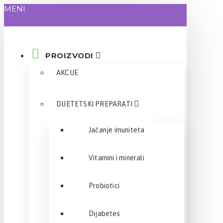
MENI
PROIZVODI
AKCIJE
DIJETETSKI PREPARATI
Jačanje imuniteta
Vitamini i minerali
Probiotici
Dijabetes