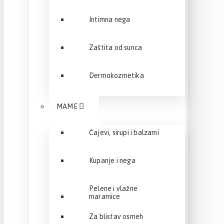
Intimna nega
Zaštita od sunca
Dermokozmetika
MAME
Čajevi, sirupi i balzami
Kupanje i nega
Pelene i vlažne
maramice
Za blistav osmeh