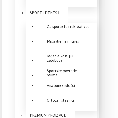
SPORT I FITNES
Za sportiste i rekreativce
Mršavljenje i fitnes
Jačanje kostiju i
zglobova
Sportske povrede i
reuma
Anatomski ulošci
Ortoze i steznici
PREMIUM PROIZVODI