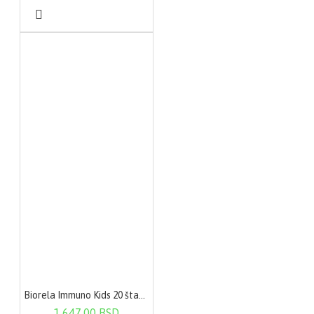
Biorela Immuno Kids 20 štanglica
1.647,00 RSD