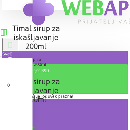
Timal sirup za
iskašljavanje
200ml
Sve
0 proizvod(a) - 0,00 RSD
Timal sirup za
0
iskašljavanje
Vaša korpa je još uvek prazna!
200ml
Lager:
Na stanju