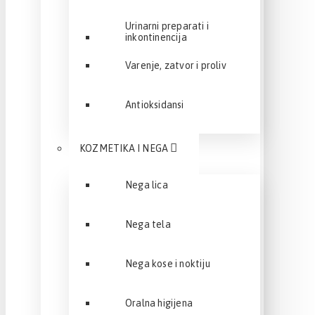
Urinarni preparati i
inkontinencija
Varenje, zatvor i proliv
Antioksidansi
KOZMETIKA I NEGA
Nega lica
Nega tela
Nega kose i noktiju
Oralna higijena