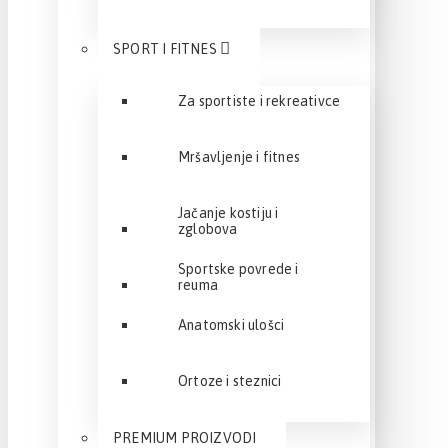
SPORT I FITNES
Za sportiste i rekreativce
Mršavljenje i fitnes
Jačanje kostiju i
zglobova
Sportske povrede i
reuma
Anatomski ulošci
Ortoze i steznici
PREMIUM PROIZVODI