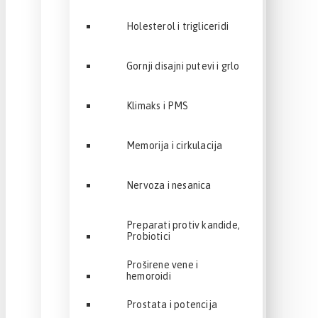
Holesterol i trigliceridi
Gornji disajni putevi i grlo
Klimaks i PMS
Memorija i cirkulacija
Nervoza i nesanica
Preparati protiv kandide,
Probiotici
Proširene vene i
hemoroidi
Prostata i potencija