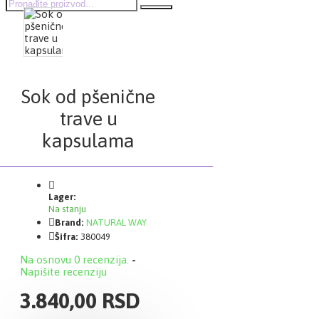
Sok od pšenične
trave u
kapsulama
Lager:
Na stanju
Brand:
NATURAL WAY
Šifra:
380049
Na osnovu 0 recenzija.
-
Napišite recenziju
3.840,00 RSD