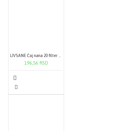
Posebno upozorenje:
Pacijenti koji uzimaju
terapiju za razređivanje
krvi NE SMEJU
KONZUMIRATI!
Nema drugih
kontraindikacija.
Pakovanje: Bočica sa 30
LIVSANE Čaj nana 20 filter kesica
kapsula, 1 kapsula
500mg
196,56 RSD
Cena: 3840 rsd