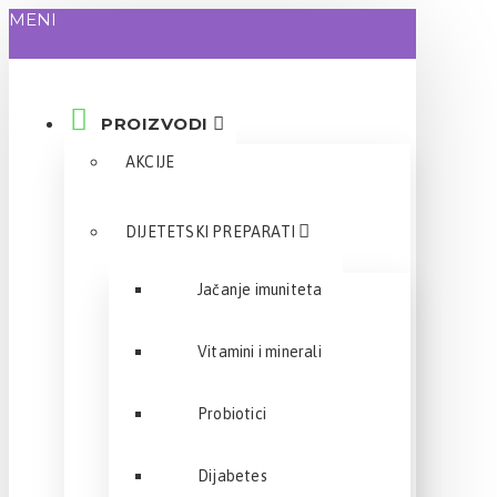
MENI
PROIZVODI
AKCIJE
DIJETETSKI PREPARATI
Jačanje imuniteta
Vitamini i minerali
Probiotici
Dijabetes