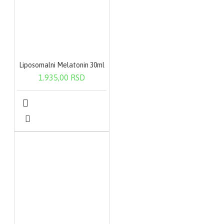
Izoluecin –
Nezaobilazan za rast i
razvoj
Triptofan – Stvaranje
crvenih krvnih zrnaca
Fenilanalin – Pomaže
radu tiroidne žlezde
Valin – Pravilan rad
Liposomalni Melatonin 30ml
mišića, smiruje nerve
1.935,00 RSD
Metionin – Pomaže
čišćenju bubrega i jetre
Histidin – Utiče na sluh
i rad nerava
Vitamini
Vitamin A – Važan za
rast epitela
Vitamini B kompleksa-
Neophodni orgnizmu
Vitamin C – Jak
antioksidans
Vitamin E – Štiti ćelije
Vitamin F – Sprečava
talog holesterola
Vitamin K – Za jake
kosti