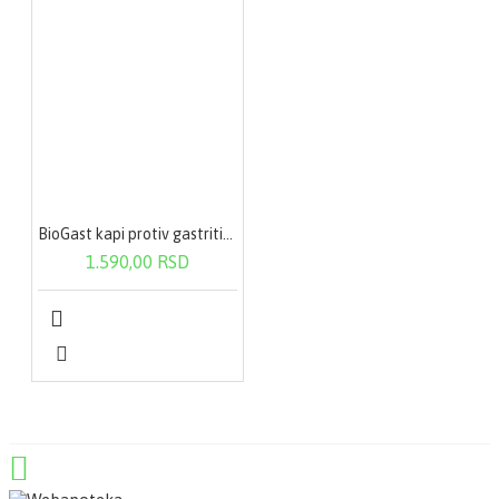
BioGast kapi protiv gastritisa i helikobakter pilori 100 ml
1.590,00 RSD