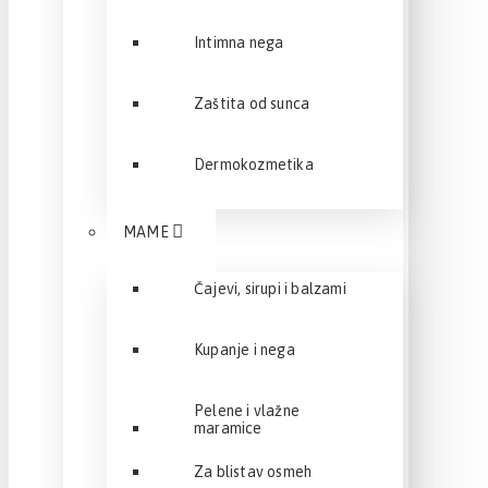
Intimna nega
Zaštita od sunca
Dermokozmetika
MAME
Čajevi, sirupi i balzami
Kupanje i nega
Pelene i vlažne
maramice
Za blistav osmeh