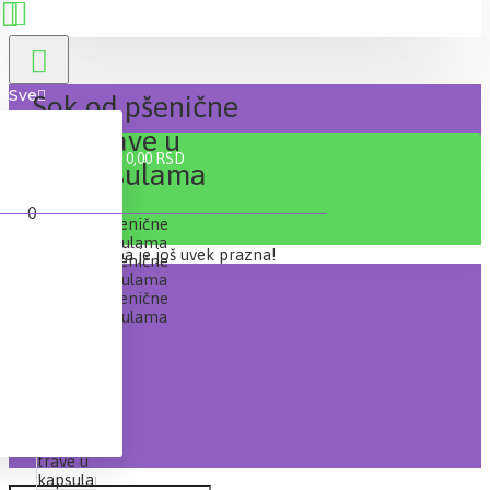
Sve
Sok od pšenične
trave u
0 proizvod(a) - 0,00 RSD
kapsulama
0
Vaša korpa je još uvek prazna!