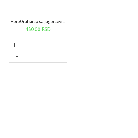
Jača mišiće srca
SOD – Usporava
starost, štiti od otrova
Minerali
HerbOral sirup sa jagorcevinom i acerolom 125ml
450,00 RSD
Kalijum – Jača mišiće,
kontroliše težinu
Kalcijum – Za jake kosti
i srčani mišić
Magnezijum –
Učestvuje u zaštiti
creva
Natrijum – Reguliše
vodu u organizmu
Gvožđe – Sastav
crvenih krvnih zrnaca
Selen – Prvoklasni je
antioksidans
Cink – Sastavni deo
insulina
Esencijalne
Aminokiseline
Lizin – Usporava
ubrzanu starost