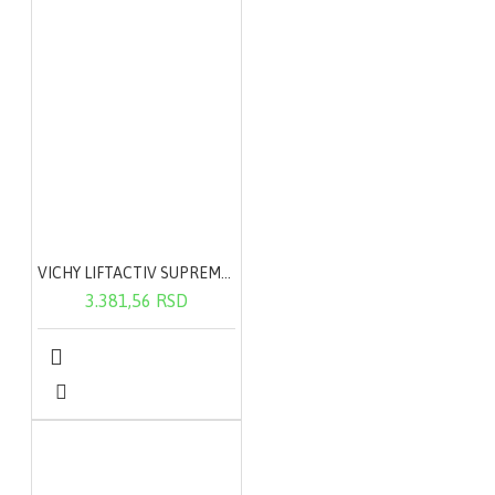
VICHY LIFTACTIV SUPREME krema za normalnu do mešovite kože 50ml
3.381,56 RSD