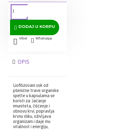
DODAJ U KORPU
Viber
Whatsapp
OPIS
Liofilizovani sok od
pšenične trave organske
spelte u kapsulama se
koristi za:
Jačanje
imuniteta, čišćenje i
obnovu krvi,
popravlja
krvnu sliku, oživljava
organizam i daje mu
vitalnost i energiju,
izbacuje viruse i bakterije,