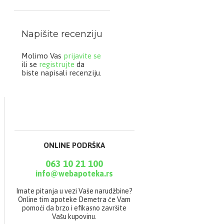
Napišite recenziju
Način upotrebe i
doziranje:
Molimo Vas
prijavite se
ili se
registrujte
da
Popiti 1 kapsulu dnevno
biste napisali recenziju.
ujutru na prazan stomak
sa dosta vode, nakon
toga ne konzumirati ništa
(prvenstveno hranu) 30
minuta.
Proizvod je namenjen za
sve uzraste iznad 3 godine
ONLINE PODRŠKA
starosti, za one sa
oboljenjima, ali i za
063 10 21 100
zdrave radi prevencije,
opšteg zdravlja i
info@webapoteka.rs
stimulacije zdravog
načina života.
Imate pitanja u vezi Vaše narudžbine?
Online tim apoteke Demetra će Vam
Jedna kapsula dnevno je
pomoći da brzo i efikasno završite
dovoljna kod jačanja
Vašu kupovinu.
imuniteta, izbacivanja