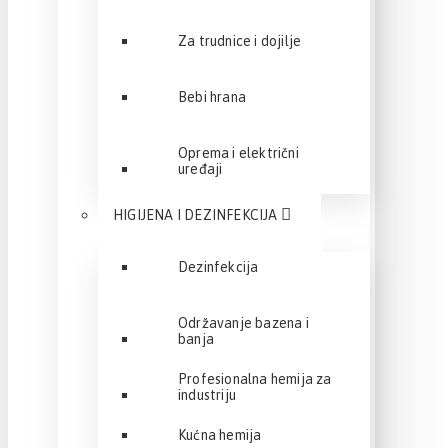
Za trudnice i dojilje
Bebi hrana
Oprema i električni
uređaji
HIGIJENA I DEZINFEKCIJA
Dezinfekcija
Održavanje bazena i
banja
Profesionalna hemija za
industriju
Kućna hemija