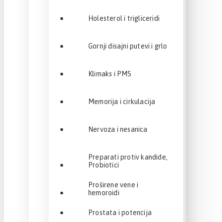
Holesterol i trigliceridi
Gornji disajni putevi i grlo
Klimaks i PMS
Memorija i cirkulacija
Nervoza i nesanica
Preparati protiv kandide,
Probiotici
Proširene vene i
hemoroidi
Prostata i potencija