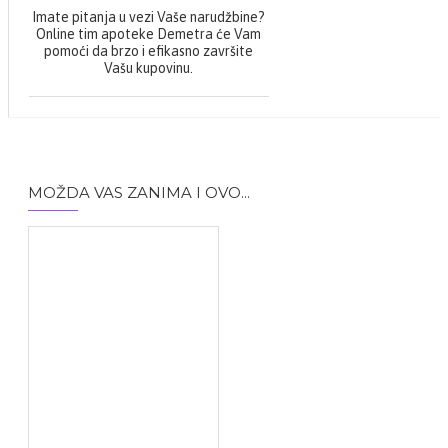
grla i ždrela. Jača
Imate pitanja u vezi Vaše narudžbine?
imunitet i odbrambenu
Online tim apoteke Demetra će Vam
sposobnost organizma.
pomoći da brzo i efikasno završite
ekstrakt propolisa,
Vašu kupovinu.
propilenglikol 30ml
MOŽDA VAS ZANIMA I OVO...