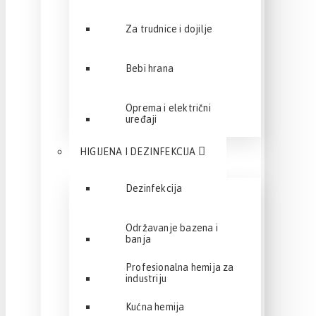
Za trudnice i dojilje
Bebi hrana
Oprema i električni
uređaji
HIGIJENA I DEZINFEKCIJA
Dezinfekcija
Održavanje bazena i
banja
Profesionalna hemija za
industriju
Kućna hemija