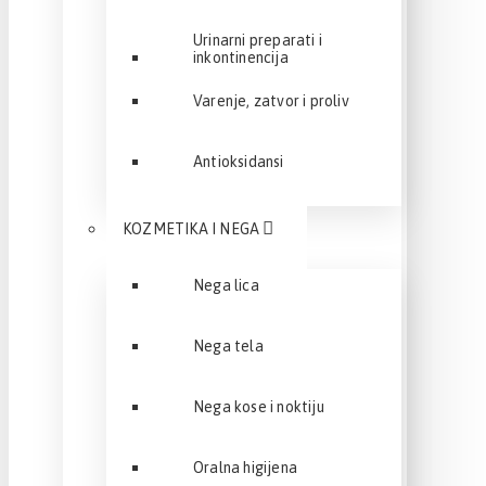
Urinarni preparati i
inkontinencija
Varenje, zatvor i proliv
Antioksidansi
KOZMETIKA I NEGA
Nega lica
Nega tela
Nega kose i noktiju
Oralna higijena