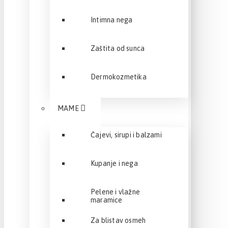
Intimna nega
Zaštita od sunca
Dermokozmetika
MAME
Čajevi, sirupi i balzami
Kupanje i nega
Pelene i vlažne
maramice
Za blistav osmeh