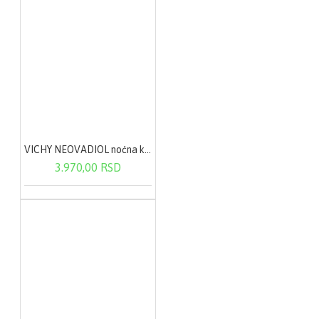
VICHY NEOVADIOL noćna krema u POSTMENOPAUZI za sve tipove kože 50ml
3.970,00 RSD