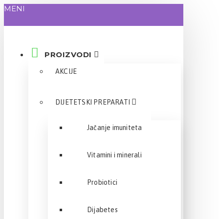
MENI
PROIZVODI
AKCIJE
DIJETETSKI PREPARATI
Jačanje imuniteta
Vitamini i minerali
Probiotici
Dijabetes