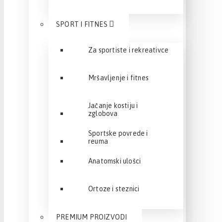
SPORT I FITNES
Za sportiste i rekreativce
Mršavljenje i fitnes
Jačanje kostiju i
zglobova
Sportske povrede i
reuma
Anatomski ulošci
Ortoze i steznici
PREMIUM PROIZVODI