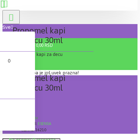
Sve
Propomel kapi
za decu 30ml
0 proizvod(a) - 0,00 RSD
0
Vaša korpa je još uvek prazna!
Propomel kapi
za decu 30ml
Lager:
Na stanju
Brand:
ESENSA
Šifra:
16210
Na osnovu 0 recenzija.
-