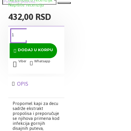
Napišite recenziju
432,00 RSD
DODAJ U KORPU
Viber
Whatsapp
OPIS
Propomel kapi za decu
sadrže ekstrakt
propolisa i preporučuje
se njihova primena kod
infekcija gornjih
disajnih puteva,