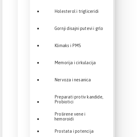
Holesterol i trigliceridi
Gornji disajni putevi i grlo
Klimaks i PMS
Memorija i cirkulacija
Nervoza i nesanica
Preparati protiv kandide,
Probiotici
Proširene vene i
hemoroidi
Prostata i potencija