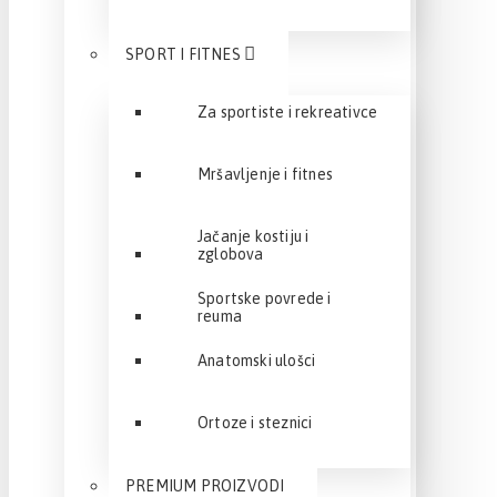
SPORT I FITNES
Za sportiste i rekreativce
Mršavljenje i fitnes
Jačanje kostiju i
zglobova
Sportske povrede i
reuma
Anatomski ulošci
Ortoze i steznici
PREMIUM PROIZVODI