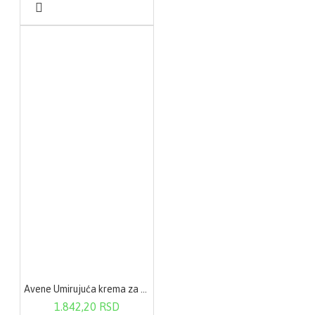
Avene Umirujuća krema za područje oko očiju 10ml
1.842,20 RSD