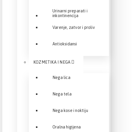
Urinarni preparati i
inkontinencija
Varenje, zatvor i proliv
Antioksidansi
KOZMETIKA I NEGA
Nega lica
Nega tela
Nega kose i noktiju
Oralna higijena