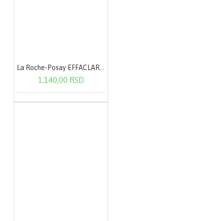
La Roche-Posay EFFACLAR Micelarna voda - masna i osetljiva koža 200 ml
1.140,00 RSD