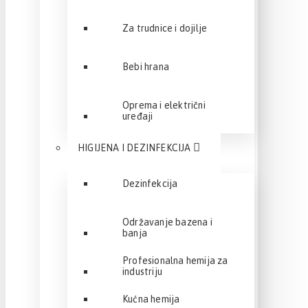
Za trudnice i dojilje
Bebi hrana
Oprema i električni
uređaji
HIGIJENA I DEZINFEKCIJA
Dezinfekcija
Održavanje bazena i
banja
Profesionalna hemija za
industriju
Kućna hemija