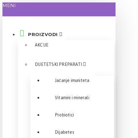
MENI
PROIZVODI
AKCIJE
DIJETETSKI PREPARATI
Jačanje imuniteta
Vitamini i minerali
Probiotici
Dijabetes