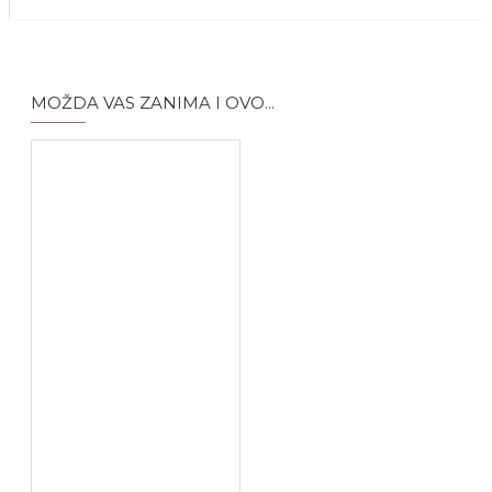
folna kiselina 200 µg (u
obliku kalcijum-L-
metilfolata).
MOŽDA VAS ZANIMA I OVO...