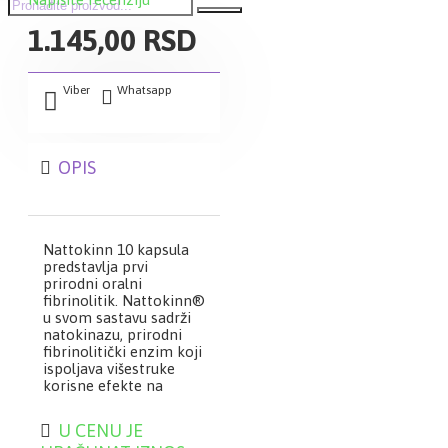
1.145,00 RSD
Viber
Whatsapp
OPIS
Nattokinn 10 kapsula
predstavlja prvi
prirodni oralni
fibrinolitik. Nattokinn®
u svom sastavu sadrži
natokinazu, prirodni
fibrinolitički enzim koji
ispoljava višestruke
korisne efekte na
kardiovaskularni
sistem: razgrađuje
U CENU JE
krvne ugrušake, blokira