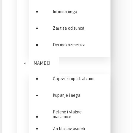
Intimna nega
Zaštita od sunca
Dermokozmetika
MAME
Čajevi, sirupi i balzami
Kupanje i nega
Pelene i vlažne
maramice
Za blistav osmeh