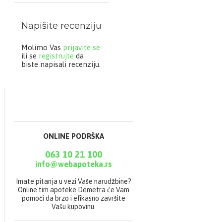
pritisak;
Štiti nervne ćelije;
Napišite recenziju
Bezbedan za primenu,
bez neželjenih efekata.
Molimo Vas
prijavite se
ili se
registrujte
da
biste napisali recenziju.
Upotreba
Odrasli: 1-2 kapsule
dnevno sa oko 200 mL
ONLINE PODRŠKA
vode.
063 10 21 100
info@webapoteka.rs
Sastav
Imate pitanja u vezi Vaše narudžbine?
Online tim apoteke Demetra će Vam
pomoći da brzo i efikasno završite
Vašu kupovinu.
Natokinaza NSK-SD®
2.000 FU/g, 100 mg,