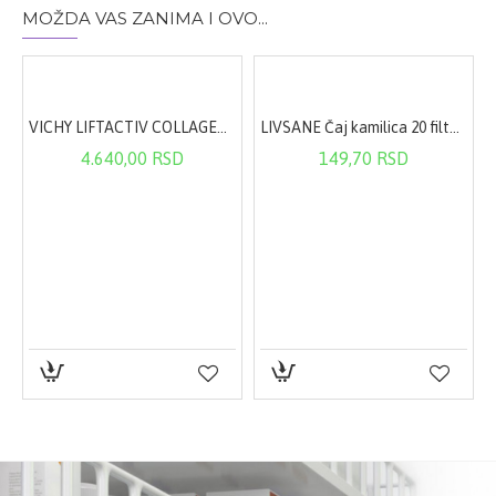
MOŽDA VAS ZANIMA I OVO...
VICHY LIFTACTIV COLLAGEN specialist 50ml
LIVSANE Čaj kamilica 20 filter kesica
a UVA zaštitom 50 ml
4.640,00 RSD
149,70 RSD