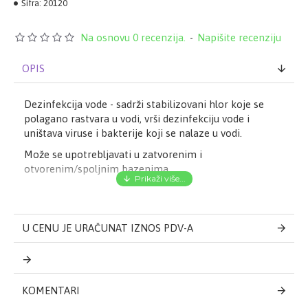
Šifra:
20120
Na osnovu 0 recenzija.
-
Napišite recenziju
OPIS
Dezinfekcija vode - sadrži stabilizovani hlor koje se
polagano rastvara u vodi, vrši dezinfekciju vode i
uništava viruse i bakterije koji se nalaze u vodi.
Može se upotrebljavati u zatvorenim i
otvorenim/spoljnim bazenima.
Algicid - sadrži sredstvo koje sprečava rast i razvoj algi.
Sprečava da voda u bazenu dobije zelenu boju.
U CENU JE URAČUNAT IZNOS PDV-A
Bistri vodu - sadrži sredstvo koje bistri vodu i održava je
uvek kristalno bistrom.
KOMENTARI
Reguliše pH vode - održava je u optimalnom pH od 7,2-