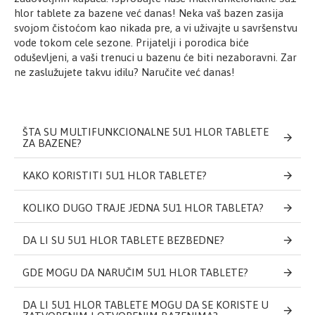
hlor tablete za bazene već danas! Neka vaš bazen zasija
svojom čistoćom kao nikada pre, a vi uživajte u savršenstvu
U PREPORUČENIM DOZAMA Multi funkcional tablete 5
vode tokom cele sezone. Prijatelji i porodica biće
u 1 NISU TOKSIČANE I NE DELUJE NA KOŽU.
oduševljeni, a vaši trenuci u bazenu će biti nezaboravni. Zar
ne zaslužujete takvu idilu? Naručite već danas!
Proizvođač: Sani-Hem doo.
Zemlja porekla: Srbija
ŠTA SU MULTIFUNKCIONALNE 5U1 HLOR TABLETE
ZA BAZENE?
KAKO KORISTITI 5U1 HLOR TABLETE?
KOLIKO DUGO TRAJE JEDNA 5U1 HLOR TABLETA?
DA LI SU 5U1 HLOR TABLETE BEZBEDNE?
GDE MOGU DA NARUČIM 5U1 HLOR TABLETE?
DA LI 5U1 HLOR TABLETE MOGU DA SE KORISTE U