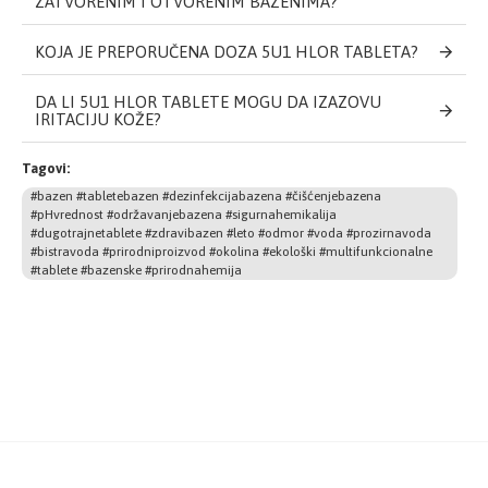
ZATVORENIM I OTVORENIM BAZENIMA?
KOJA JE PREPORUČENA DOZA 5U1 HLOR TABLETA?
DA LI 5U1 HLOR TABLETE MOGU DA IZAZOVU
IRITACIJU KOŽE?
Tagovi:
#bazen #tabletebazen #dezinfekcijabazena #čišćenjebazena
#pHvrednost #održavanjebazena #sigurnahemikalija
#dugotrajnetablete #zdravibazen #leto #odmor #voda #prozirnavoda
#bistravoda #prirodniproizvod #okolina #ekološki #multifunkcionalne
#tablete #bazenske #prirodnahemija