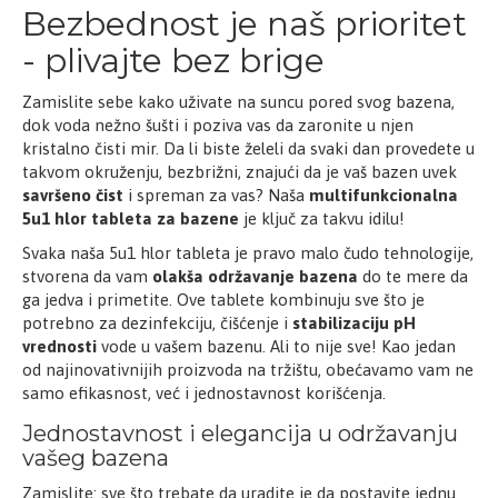
Bezbednost je naš prioritet
7,8.
- plivajte bez brige
Inhibitor korozije - sprečava pojavu korozije na
metalnim delovima bazena.
Zamislite sebe kako uživate na suncu pored svog bazena,
dok voda nežno šušti i poziva vas da zaronite u njen
kristalno čisti mir. Da li biste želeli da svaki dan provedete u
takvom okruženju, bezbrižni, znajući da je vaš bazen uvek
Idealno za male kućne bazene. Potrebno 1-2 tableta na
savršeno čist
i spreman za vas? Naša
multifunkcionalna
10m³ (3-5 dana). Štiti kupače od zaraznih bolesti -
5u1 hlor tableta za bazene
je ključ za takvu idilu!
baktericid, fungicid, virucid, inaktivira, HBV i HIV.
Svaka naša 5u1 hlor tableta je pravo malo čudo tehnologije,
stvorena da vam
olakša održavanje bazena
do te mere da
ga jedva i primetite. Ove tablete kombinuju sve što je
potrebno za dezinfekciju, čišćenje i
stabilizaciju pH
SASTAV:
vrednosti
vode u vašem bazenu. Ali to nije sve! Kao jedan
od najinovativnijih proizvoda na tržištu, obećavamo vam ne
-Trihloroisocijanurat kiselina (900 gr/kg) CAS: 87-90-1
samo efikasnost, već i jednostavnost korišćenja.
Jednostavnost i elegancija u održavanju
-Bakar sulfat
vašeg bazena
Zamislite: sve što trebate da uradite je da postavite jednu