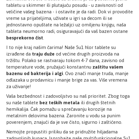
-Aluminijum sulfat
tabletu u skimmer ili plutajuću posudu - u zavisnosti od
veličine vašeg bazena - i ostavite je da radi. Dok vi provodite
-ostalo
vreme sa prijateljima, uživate u igri sa decom ili se
jednostavno opuštate na ležaljci uz omiljenu knjigu, naša
tableta neumorno radi, osiguravajući da vaš bazen ostane
besprekorno čist
.
UPUTSTVO ZA UPOTREBU:
I to nije kraj našim čarima! Naše 5u1 hlor tablete su
izrađene da
traju duže
od većine drugih proizvoda na
Podesimo pH vode u bazenu između 7,2-7,6. Ako je
tržištu. Polako se rastvaraju tokom 4-7 dana, zavisno od
potrebno izvršimo šok tretman vode pomoću Sani-
temperature vode, pružajući konstantnu
zaštitu vašem
granulata i to 100-150 grama granulata na 10 m3 vode.
bazenu od bakterija i algi
. Ovo znači manje truda, manje
U plastičnu šupljikavu posudu (skimer) stavimo 2
odlazaka u prodavnicu i manje brige za vas. Više vremena
tablete od 20 grama Multi tablete 5 u 1 na 10 m3 vode.
za uživanje!
Tablete se polagano rastvaraju 3-5 dana i vaš bazen je
Vaša bezbednost i zadovoljstvo su naš prioritet. Zbog toga
zaštićen od bakterija i virusa. Ako je temperatura vode
su naše tablete
bez teških metala
ili drugih štetnih
veća od 25 stepeni doći će do bržeg rastvaranja tablet
hemikalija. Čak pomažu u sprečavanju korozije na
2-4 dana. Kada se tablete potroše stavite druge.
metalnim delovima bazena. Zaronite u vodu sa punim
Proveravati koncentraciju hlora u bazenu minimalno 2
poverenjem, znajući da je sve čisto, sigurno i zaštićeno.
puta nedeljno pomoću KOMPARATORA (POOL TESTER)
i održavati ga u granicama od 0,3-1,5 mg/lit (ppm).
Nemojte propustiti priliku da se pridružite hiljadama
zadovoljnih kupaca. Isprobajte naše multifunkcionalne 5u1