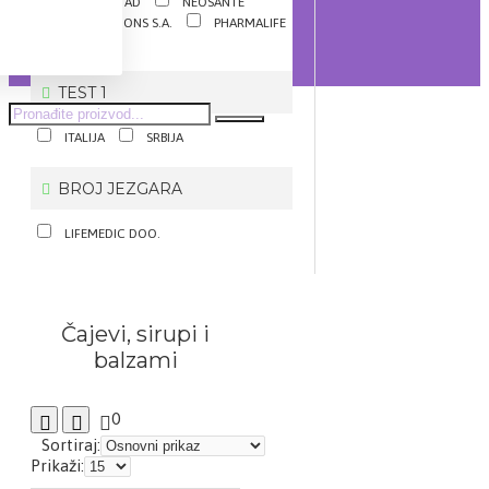
GALENIKA AD
NEOSANTÉ
HEALTH SOLUTIONS S.A.
PHARMALIFE
RESEARCH SRL
TEST 1
ITALIJA
SRBIJA
BROJ JEZGARA
LIFEMEDIC DOO.
Čajevi, sirupi i
balzami
0
Sortiraj:
Prikaži: