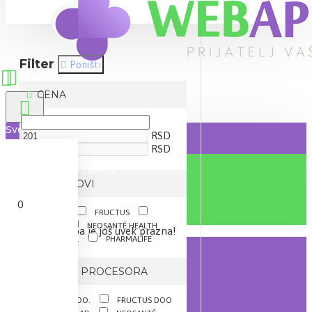
Filter
Poništi
CENA
Sve
RSD
RSD
0 proizvod(a) - 0,00 RSD
BRENDOVI
0
ESENSA
FRUCTUS
GALENIKA
NEOSANTÉ HEALTH
Vaša korpa je još uvek prazna!
SOLUTIONS S.A.
PHARMALIFE
BRZINA PROCESORA
ESENSA DOO.
FRUCTUS DOO