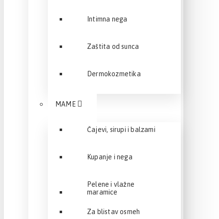
Intimna nega
Zaštita od sunca
Dermokozmetika
MAME
Čajevi, sirupi i balzami
Kupanje i nega
Pelene i vlažne
maramice
Za blistav osmeh