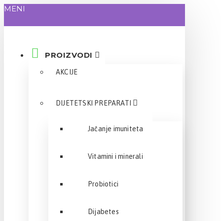
MENI
PROIZVODI
AKCIJE
DIJETETSKI PREPARATI
Jačanje imuniteta
Vitamini i minerali
Probiotici
Dijabetes