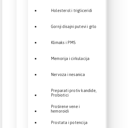
Holesterol i trigliceridi
Gornji disajni putevi i grlo
Klimaks i PMS
Memorija i cirkulacija
Nervoza i nesanica
Preparati protiv kandide,
Probiotici
Proširene vene i
hemoroidi
Prostata i potencija