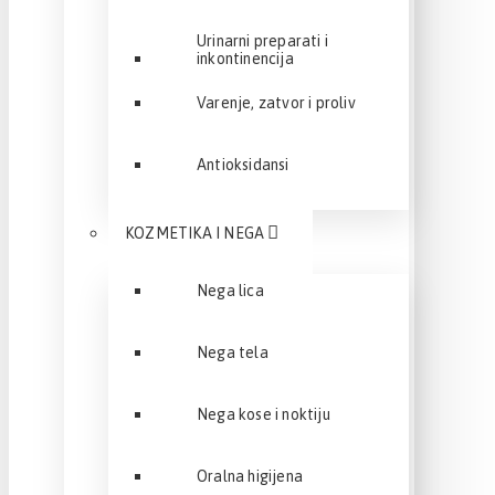
Urinarni preparati i
inkontinencija
Varenje, zatvor i proliv
Antioksidansi
KOZMETIKA I NEGA
Nega lica
Nega tela
Nega kose i noktiju
Oralna higijena