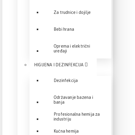
Za trudnice i dojilje
Bebi hrana
Oprema i električni
uređaji
HIGIJENA I DEZINFEKCIJA
Dezinfekcija
Održavanje bazena i
banja
Profesionalna hemija za
industriju
Kućna hemija