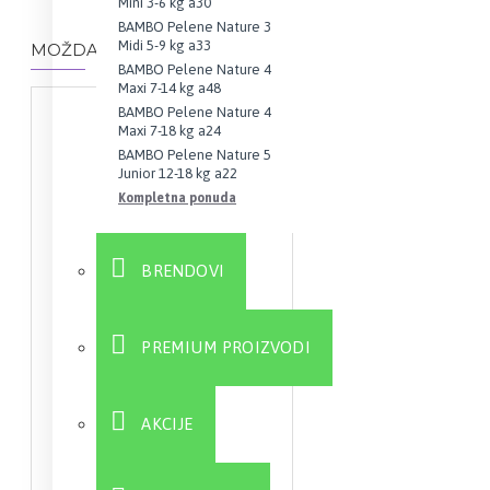
Mini 3-6 kg a30
BAMBO Pelene Nature 3
Midi 5-9 kg a33
MOŽDA VAS ZANIMA I OVO...
BAMBO Pelene Nature 4
Maxi 7-14 kg a48
BAMBO Pelene Nature 4
Maxi 7-18 kg a24
BAMBO Pelene Nature 5
Junior 12-18 kg a22
Kompletna ponuda
BRENDOVI
PREMIUM PROIZVODI
AKCIJE