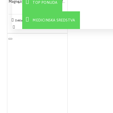
Magnezijum 375mg Liposomal 10x25ml
TOP PONUDA
2.100,00 RSD
MEDICINSKA SREDSTVA
Dodaj u korpu
Sve