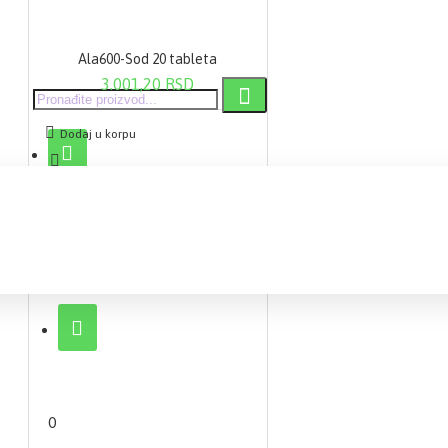
Ala600-Sod 20 tableta
3.001,20 RSD
Dodaj u korpu
0 proizvod(a) - 0,00 RSD
0