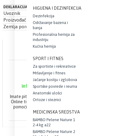
DEKLARACIJA
HIGIJENA I DEZINFEKCIJA
Uvoznik
Keprom doo.
Dezinfekcija
Proizvođač
Asam Betriebs-GmbH
Održavanje bazena i
Zemlja porekla
Nemačka
banja
Profesionalna hemija za
industriju
Kućna hemija
SPORT I FITNES
Za sportiste i rekreativce
ONLINE PODRŠKA
Mršavljenje i fitnes
063 10 21 100
Jačanje kostiju i zglobova
info@webapoteka.rs
Sportske povrede i reuma
Anatomski ulošci
Imate pitanja u vezi Vaše narudžbine?
Ortoze i steznici
Online tim apoteke Demetra će Vam
pomoći da brzo i efikasno završite
MEDICINSKA SREDSTVA
Vašu kupovinu.
BAMBO Pelene Nature 1
2-4 kg a22
BAMBO Pelene Nature 2