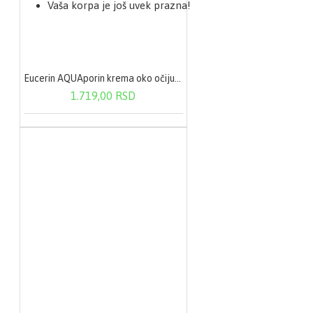
Vaša korpa je još uvek prazna!
Eucerin AQUAporin krema oko očiju 15 ml
1.719,00 RSD