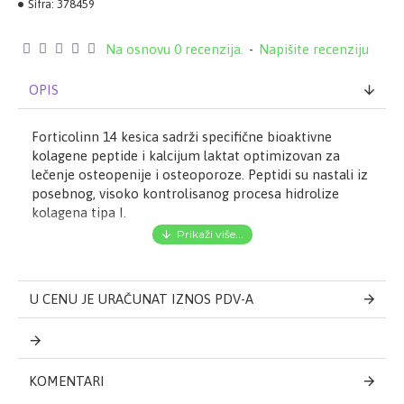
Šifra:
378459
Na osnovu 0 recenzija.
-
Napišite recenziju
OPIS
Forticolinn 14 kesica sadrži specifične bioaktivne
kolagene peptide i kalcijum laktat optimizovan za
lečenje osteopenije i osteoporoze. Peptidi su nastali iz
posebnog, visoko kontrolisanog procesa hidrolize
kolagena tipa I.
ženama u menopauzi
kao dodatak u tretmanu osteoporoze
osobama sa osteopenijom
U CENU JE URAČUNAT IZNOS PDV-A
osobama koje žele da očuvaju funkciju svojih
zglobova
KOMENTARI