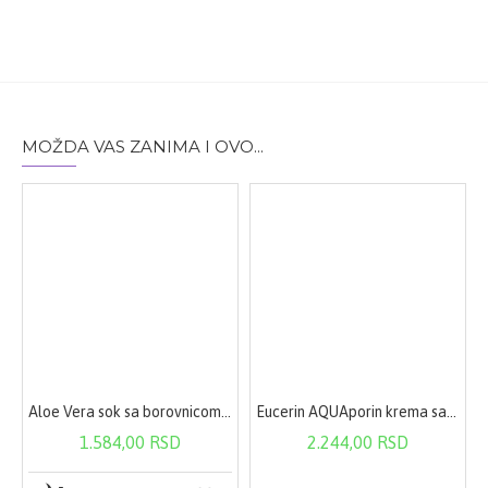
Upotreba
Razmutiti jednu kesicu praška dnevno u 200 ml
tečnosti (voda ili voćni sok).
MOŽDA VAS ZANIMA I OVO...
Sastav
FORTICOLNN® Aktivni sastojci u 1 kesici dnevne doze
(6,16 g): FORTIBONE® - bioaktivni kolageni peptide
5,00 g, Kalcijum-laktat 1,14 g - od toga kalcijum 200 mg
- 25%
Aloe Vera sok sa borovnicom 1000ml
Eucerin AQUAporin krema sa UVA zaštitom 50 ml
1.584,00 RSD
2.244,00 RSD