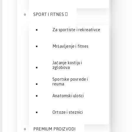
SPORT I FITNES
Za sportiste i rekreativce
Mršavljenje i fitnes
Jačanje kostiju i
zglobova
Sportske povrede i
reuma
Anatomski ulošci
Ortoze i steznici
PREMIUM PROIZVODI