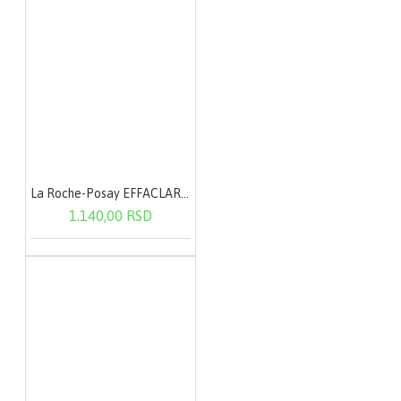
La Roche-Posay EFFACLAR Micelarna voda - masna i osetljiva koža 200 ml
1.140,00 RSD