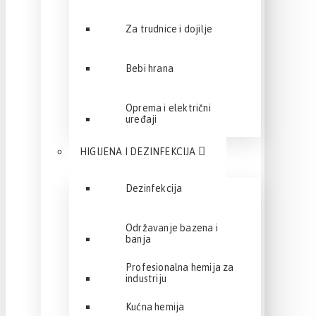
Za trudnice i dojilje
Bebi hrana
Oprema i električni
uređaji
HIGIJENA I DEZINFEKCIJA
Dezinfekcija
Održavanje bazena i
banja
Profesionalna hemija za
industriju
Kućna hemija