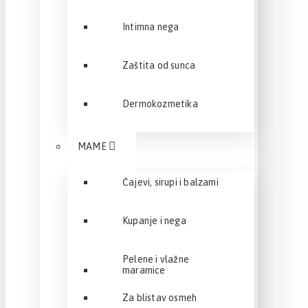
Intimna nega
Zaštita od sunca
Dermokozmetika
MAME
Čajevi, sirupi i balzami
Kupanje i nega
Pelene i vlažne
maramice
Za blistav osmeh