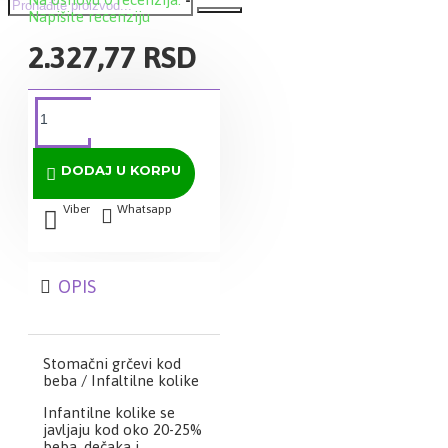
Napišite recenziju
2.327,77 RSD
DODAJ U KORPU
Viber
Whatsapp
OPIS
Stomačni grčevi kod
beba / Infaltilne kolike
Infantilne kolike se
javljaju kod oko 20-25%
beba, dečaka i