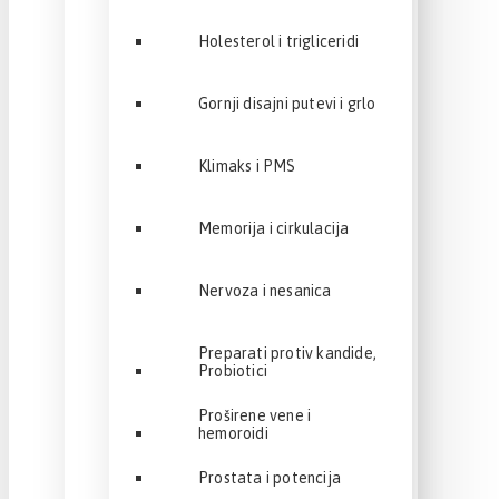
Holesterol i trigliceridi
Gornji disajni putevi i grlo
Klimaks i PMS
Memorija i cirkulacija
Nervoza i nesanica
Preparati protiv kandide,
Probiotici
Proširene vene i
hemoroidi
Prostata i potencija