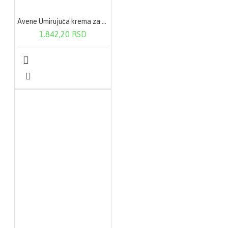
Avene Umirujuća krema za područje oko očiju 10ml
1.842,20 RSD