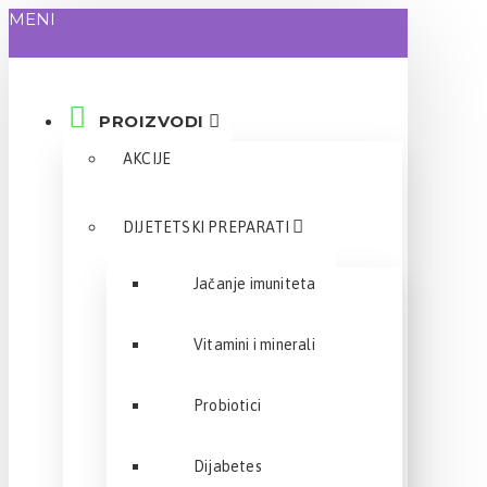
MENI
PROIZVODI
AKCIJE
DIJETETSKI PREPARATI
Jačanje imuniteta
Vitamini i minerali
Probiotici
Dijabetes