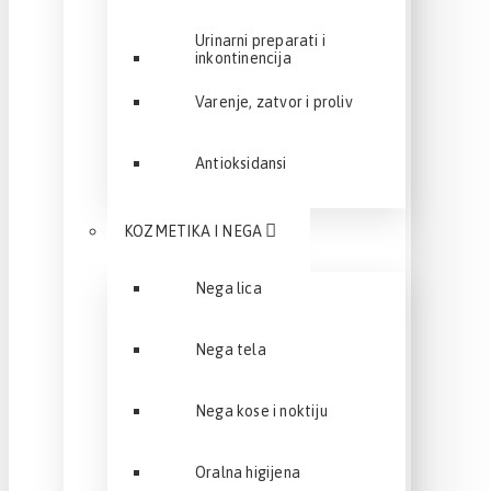
Urinarni preparati i
inkontinencija
Varenje, zatvor i proliv
Antioksidansi
KOZMETIKA I NEGA
Nega lica
Nega tela
Nega kose i noktiju
Oralna higijena