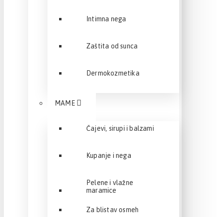
Intimna nega
Zaštita od sunca
Dermokozmetika
MAME
Čajevi, sirupi i balzami
Kupanje i nega
Pelene i vlažne
maramice
Za blistav osmeh