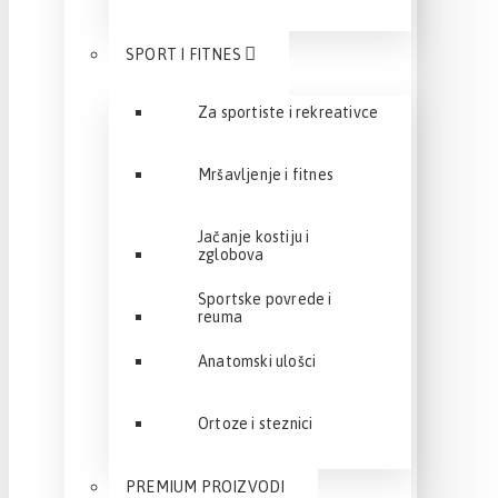
SPORT I FITNES
Za sportiste i rekreativce
Mršavljenje i fitnes
Jačanje kostiju i
zglobova
Sportske povrede i
reuma
Anatomski ulošci
Ortoze i steznici
PREMIUM PROIZVODI