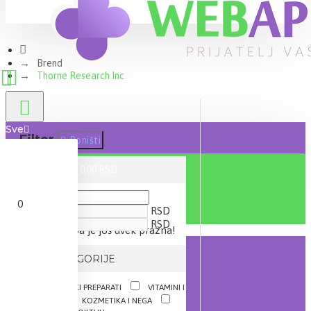
Brend
Thorne Research Inc
Sve
Filter
Poništi
0 proizvod(a) - 0,00 RSD
CENA
0
RSD
RSD
Vaša korpa je još uvek prazna!
IZ KATEGORIJE
DIJETETSKI PREPARATI
VITAMINI I
MINERALI
KOZMETIKA I NEGA