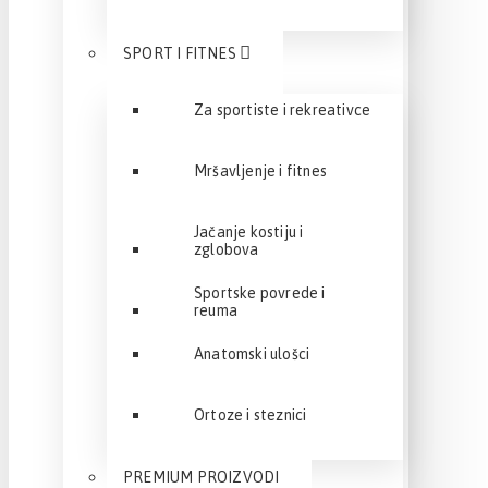
SPORT I FITNES
Za sportiste i rekreativce
Mršavljenje i fitnes
Jačanje kostiju i
zglobova
Sportske povrede i
reuma
Anatomski ulošci
Ortoze i steznici
PREMIUM PROIZVODI