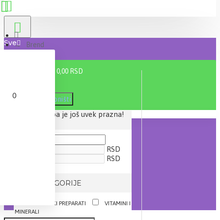
Sve
Brend
Centrum
0 proizvod(a) - 0,00 RSD
0
Filter
Poništi
Vaša korpa je još uvek prazna!
CENA
RSD
RSD
IZ KATEGORIJE
DIJETETSKI PREPARATI
VITAMINI I
MINERALI