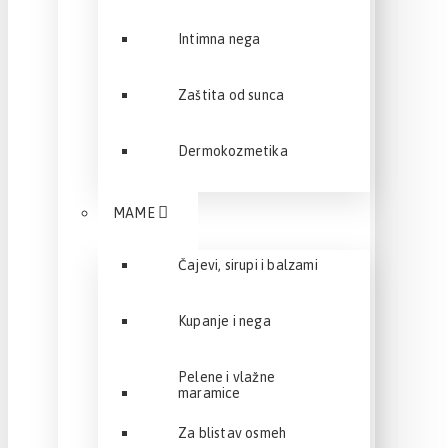
Intimna nega
Zaštita od sunca
Dermokozmetika
MAME
Čajevi, sirupi i balzami
Kupanje i nega
Pelene i vlažne
maramice
Za blistav osmeh