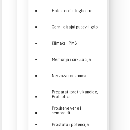
Holesterol i trigliceridi
Gornji disajni putevi i grlo
Klimaks i PMS
Memorija i cirkulacija
Nervoza i nesanica
Preparati protiv kandide,
Probiotici
Proširene vene i
hemoroidi
Prostata i potencija