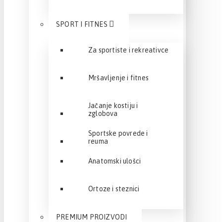
SPORT I FITNES
Za sportiste i rekreativce
Mršavljenje i fitnes
Jačanje kostiju i
zglobova
Sportske povrede i
reuma
Anatomski ulošci
Ortoze i steznici
PREMIUM PROIZVODI