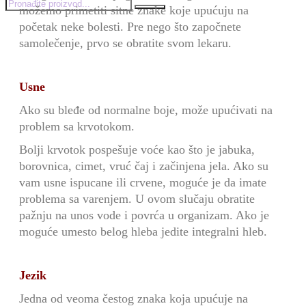
mo
ž
emo primetiti sitne znake koje upu
ć
uju na
po
č
etak neke bolesti. Pre nego
š
to zapo
č
nete
samolečenje, prvo se obratite svom lekaru.
Usne
Ako su bleđe od normalne boje, mo
ž
e upućivati na
problem sa krvotokom.
Bolji krvotok pospešuje vo
ć
e kao
š
to je jabuka,
borovnica, cimet, vru
ć
č
aj i za
č
injena jela. Ako su
vam usne ispucane ili crvene, mogu
ć
e je da imate
problema sa varenjem. U ovom slu
č
aju obratite
pa
ž
nju na unos vode i povr
ć
a u organizam. Ako je
moguće umesto belog hleba jedite integralni hleb.
Jezik
Jedna od veoma čestog znaka koja upu
ć
uje na