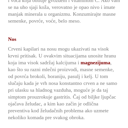
i vo
ć
a koja obiluje gvo
žđ
em i vitaminom C. Ako vam
se na uho sjaji ko
ž
a, verovatno je opao nivo i imate
manjak minerala u organizmu. Konzumirajte masne
semenke, povr
ć
e, voće, belo meso.
Nos
Crveni kapilari na nosu mogu ukazivati na visok
krvni pritisak. U ovakvim situacijama unosite hranu
koja ima visok sadržaj kalcijuma i
magnezijuma
,
kao
š
to su razni mle
č
ni proizvodi, masne semenke,
od povr
ć
a brokoli, boraniju, pasulj i kelj. U tom
slu
č
aju kada je vrh nosa konstantno crven a ne samo
pri ulasku sa hladnog vazduha, mogu
ć
e je da taj
simptom prouzrokuje gastritis.
Č
aj od biljke ljup
č
ac
oja
č
ava
ž
eludac, a kim kao za
č
in je odli
č
na
preventiva kod
ž
eludačnih problema ako uzmete
nekoliko komada pre svakog obroka.