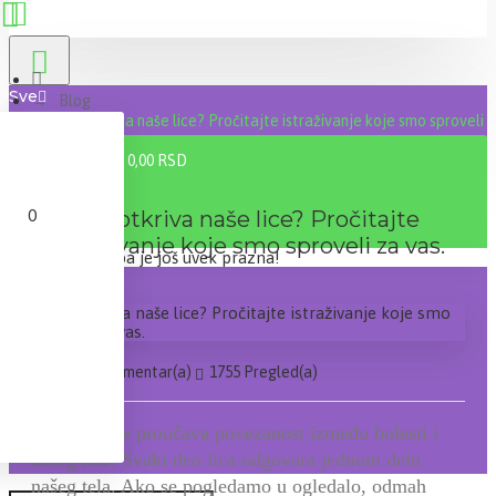
Sve
Blog
Šta otkriva naše lice? Pročitajte istraživanje koje smo sproveli z
0 proizvod(a) - 0,00 RSD
0
Šta otkriva naše lice? Pročitajte
istraživanje koje smo sproveli za vas.
Vaša korpa je još uvek prazna!
10
36
Web
0 Komentar(a)
1755 Pregled(a)
Odavnina se proučava povezanost izme
đ
u bolesti i
na
š
eg lica. Svaki deo lica odgovara jednom delu
na
š
eg tela. Ako se pogledamo u ogledalo, odmah