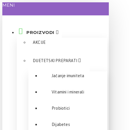
MENI
PROIZVODI
AKCIJE
DIJETETSKI PREPARATI
Jačanje imuniteta
Vitamini i minerali
Probiotici
Dijabetes