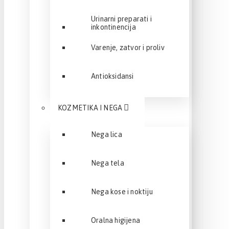
Urinarni preparati i
inkontinencija
Varenje, zatvor i proliv
Antioksidansi
KOZMETIKA I NEGA
Nega lica
Nega tela
Nega kose i noktiju
Oralna higijena