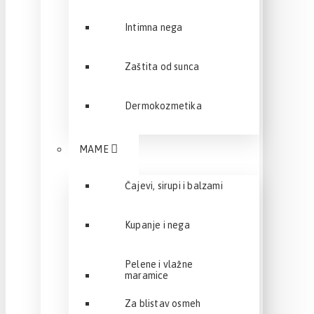
Intimna nega
Zaštita od sunca
Dermokozmetika
MAME
Čajevi, sirupi i balzami
Kupanje i nega
Pelene i vlažne
maramice
Za blistav osmeh