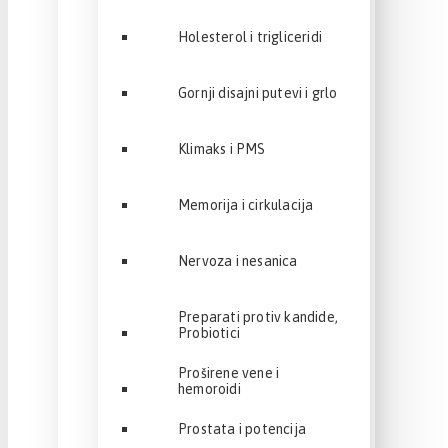
Holesterol i trigliceridi
Gornji disajni putevi i grlo
Klimaks i PMS
Memorija i cirkulacija
Nervoza i nesanica
Preparati protiv kandide,
Probiotici
Proširene vene i
hemoroidi
Prostata i potencija