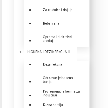
Za trudnice i dojilje
Bebi hrana
Oprema i električni
uređaji
HIGIJENA I DEZINFEKCIJA
Dezinfekcija
Održavanje bazena i
banja
Profesionalna hemija za
industriju
Kućna hemija