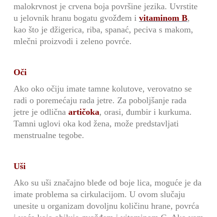
malokrvnost je crvena boja povr
š
ine jezika. Uvrstite
u jelovnik hranu bogatu gvo
žđ
em i
vitaminom B
,
kao
š
to je d
ž
igerica, riba, spana
ć
, peciva s makom,
mle
č
ni proizvodi i zeleno povrće.
Oči
Ako oko očiju imate tamne kolutove, verovatno se
radi o poreme
ć
aju rada jetre. Za pobolj
š
anje rada
jetre je odli
č
na
arti
č
oka
,
orasi,
đ
umbir i kurkuma.
Tamni uglovi oka kod
ž
ena, može predstavljati
menstrualne tegobe.
Uši
Ako su uši zna
č
ajno ble
đ
e od boje lica, mogu
ć
e je da
imate problema sa cirkulacijom. U ovom slu
č
aju
unesite u organizam dovoljnu koli
č
inu hrane, povr
ć
a