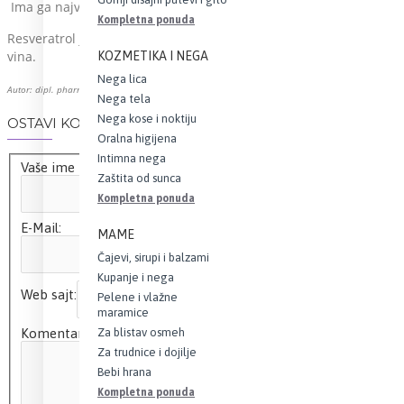
Ima ga najviše u bobicama grožđa, duda, korenu rabarbare, kikir
Kompletna ponuda
Resveratrol je vrlo interesantna supstanca za dalja naučna ispiti
vina.
KOZMETIKA I NEGA
Nega lica
Autor: dipl. pharm. Klara Babenjac
Nega tela
Nega kose i noktiju
OSTAVI KOMENTAR
Oralna higijena
Intimna nega
Vaše ime
Zaštita od sunca
Kompletna ponuda
E-Mail:
MAME
Čajevi, sirupi i balzami
Kupanje i nega
Web sajt:
Pelene i vlažne
maramice
Za blistav osmeh
Komentar
Za trudnice i dojilje
Bebi hrana
Kompletna ponuda