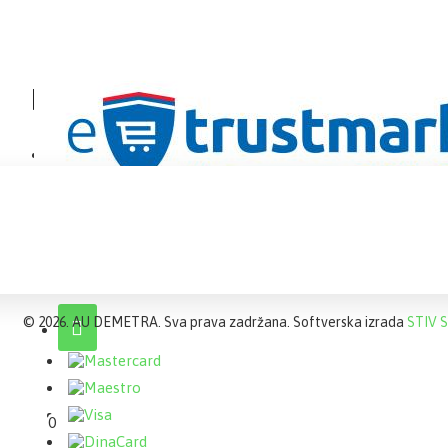
©
2026. AU DEMETRA. Sva prava zadržana. Softverska izrada
STIV S
0 proizvod(a) - 0,00 RSD
0