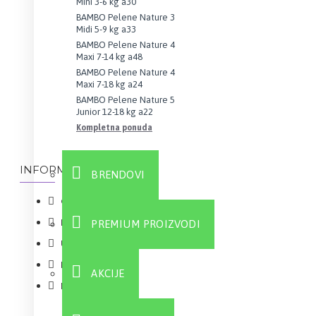
Mini 3-6 kg a30
BAMBO Pelene Nature 3
Midi 5-9 kg a33
BAMBO Pelene Nature 4
Maxi 7-14 kg a48
BAMBO Pelene Nature 4
Maxi 7-18 kg a24
BAMBO Pelene Nature 5
Junior 12-18 kg a22
Kompletna ponuda
INFORMACIJE
BRENDOVI
O nama
Informacije o dostavi
PREMIUM PROIZVODI
Uputstvo za registraciju
Kolačići
AKCIJE
Najčešća pitanja