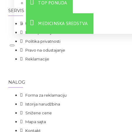
TOP PONUDA
SERVIS
MEDICINSKA SREDSTVA
Uslovi korišćenja i prodaje
Načini plaćanja
Politika privatnosti
Sve
Pravo na odustajanje
Reklamacije
NALOG
Forma za reklamaciju
Istorija narudžbina
Snižene cene
Mapa sajta
Kontakt