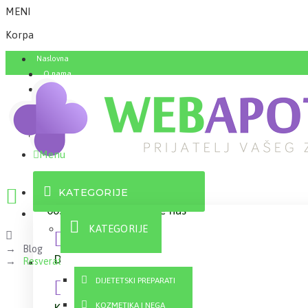
MENI
Korpa
Naslovna
O nama
FAQ
Menu
KATEGORIJE
063 10 21 100
Pozovite nas
KATEGORIJE
Blog
Dostava
Informacije o dostavi
Resveratrol, čudotvorni antioksidans
DIJETETSKI PREPARATI
KOZMETIKA I NEGA