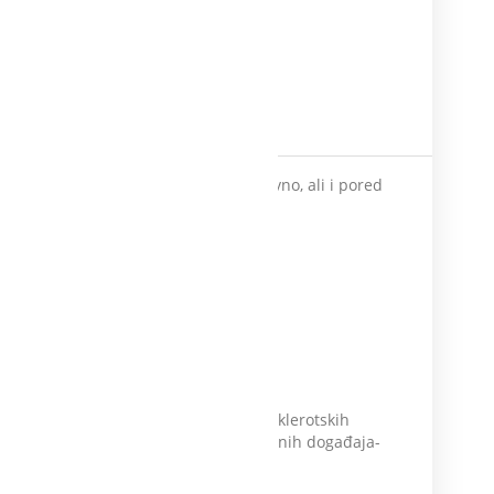
visokokvalitetno crno vino svakodnevno, ali i pored
enje krvnih sudova. Smanjenjem aterosklerotskih
vatnoća takozvanih velikih kardiovaskularnih događaja-