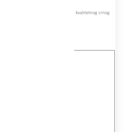
ostaje da svakodnevno uživamo u čašici kvalitetnog crnog