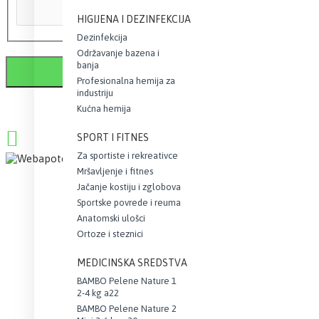
HIGIJENA I DEZINFEKCIJA
Dezinfekcija
Održavanje bazena i
banja
Profesionalna hemija za
industriju
Kućna hemija
SPORT I FITNES
Za sportiste i rekreativce
Mršavljenje i fitnes
Jačanje kostiju i zglobova
Sportske povrede i reuma
Anatomski ulošci
Ortoze i steznici
MEDICINSKA SREDSTVA
BAMBO Pelene Nature 1
2-4 kg a22
BAMBO Pelene Nature 2