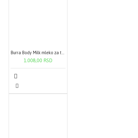
delbruecki
ssp.bulgaricus PXN 39
§ Lactobacillus casei
PXN 37
§ Lactobacillus
plantarum PXN 47
§ Lactobacillus
Burra Body Milk mleko za telo-suva koža 200ml
rhamnosus PXN 54
1.008,00 RSD
§ Lactobacillus
helveticus PXN 45
§ Lactobacillus salivarus
PXN 57
§ Lactococcus lactis
ssp. lactis PXN 63
§ Streptococcus
thermophilius PXN 66