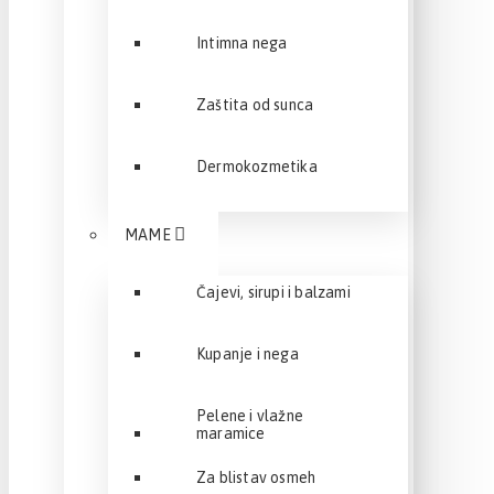
Intimna nega
Zaštita od sunca
Dermokozmetika
MAME
Čajevi, sirupi i balzami
Kupanje i nega
Pelene i vlažne
maramice
Za blistav osmeh