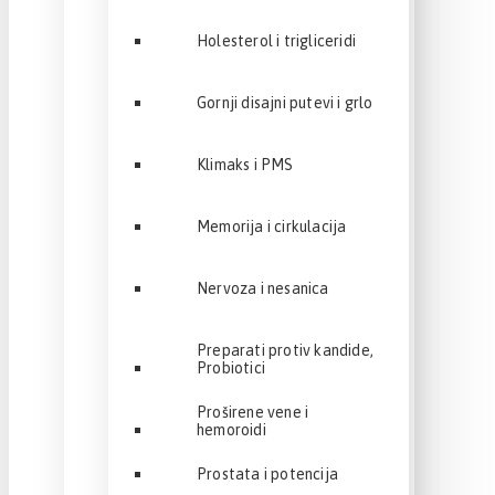
Holesterol i trigliceridi
Gornji disajni putevi i grlo
Klimaks i PMS
Memorija i cirkulacija
Nervoza i nesanica
Preparati protiv kandide,
Probiotici
Proširene vene i
hemoroidi
Prostata i potencija