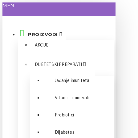
MENI
PROIZVODI
AKCIJE
DIJETETSKI PREPARATI
Jačanje imuniteta
Vitamini i minerali
Probiotici
Dijabetes