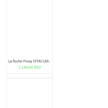
La Roche-Posay EFFACLAR Micelarna voda - masna i osetljiva koža 200 ml
1.140,00 RSD