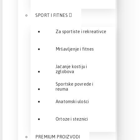
SPORT I FITNES
Za sportiste i rekreativce
Mršavljenje i fitnes
Jačanje kostiju i
zglobova
Sportske povrede i
reuma
Anatomski ulošci
Ortoze i steznici
PREMIUM PROIZVODI