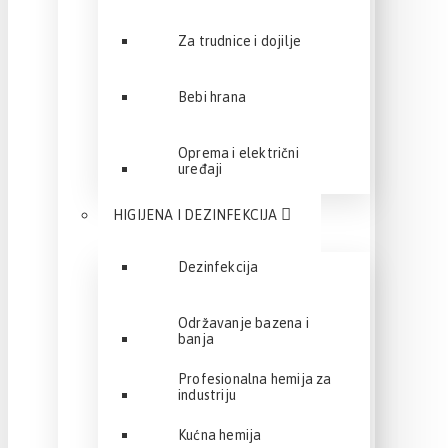
Za trudnice i dojilje
Bebi hrana
Oprema i električni
uređaji
HIGIJENA I DEZINFEKCIJA
Dezinfekcija
Održavanje bazena i
banja
Profesionalna hemija za
industriju
Kućna hemija