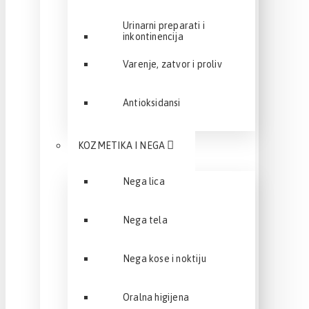
Urinarni preparati i
inkontinencija
Varenje, zatvor i proliv
Antioksidansi
KOZMETIKA I NEGA
Nega lica
Nega tela
Nega kose i noktiju
Oralna higijena