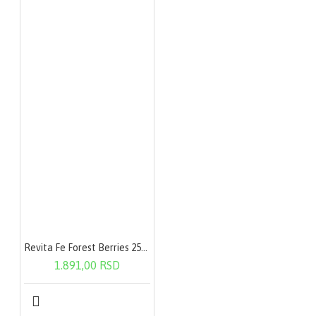
Tabela hranjivih vrednosti
U
U 1
Sastav
100g
kapsuli
1,26
Masti
0,7 g
mg
Revita Fe Forest Berries 250g
159,12
1.891,00 RSD
Ugljeni hidrati
88,4 g
mg