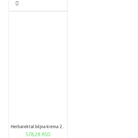
9,18
Belančevine
5,1 g
mg
374
0.67
kcal /
kcal /
Energetska
vrednost
1615
2.91 kJ
kJ
Način primene
Uzeti 1 do 2 kapsule
jedanput ili dvaput
dnevno, uz jelo. Kapsule
se mogu progutati cele
ili se sadržaj kapsule
može se sipati u hranu
Herbarektal biljna krema 20g
ili napitak.
578,28 RSD