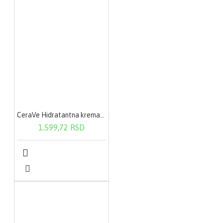
* Jedinstvena
identifikaciona oznaka
probiotskog soja,
proizvođača, a Protexin
je zaštićeni znak.
Pomoćni sastojci
Mikrokristalna celuloza
E460 (sredstvo za
CeraVe Hidratantna krema 340 g
povećanje zapremine),
1.599,72 RSD
hidroksipropil-
metilceluloza E464
(zgušnjivač u kapsuli).
Sadrži soju i mleko u
tragovima, što nema
uticaja na osobe
netolerantne na
laktozu.
Ne sadrži gluten.