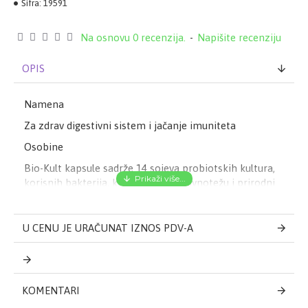
Šifra:
19591
Na osnovu 0 recenzija.
-
Napišite recenziju
OPIS
Namena
Za zdrav digestivni sistem i jačanje imuniteta
Osobine
Bio-Kult kapsule sadrže 14 sojeva probiotskih kultura,
korisnih bakterija, koje održavaju ravnotežu i prirodni
imunitet digestivnog sistema. Primenjuju se kod
smetnji sa varenjem kod:
U CENU JE URAČUNAT IZNOS PDV-A
Sindroma preosetljivih creva - spastični kolon ili
sindrom iritabilnog kolona (Irritable bowel Syndrome,
IBS);
KOMENTARI
Upalnih procesa creva (Inflammatory Bowel Disease,