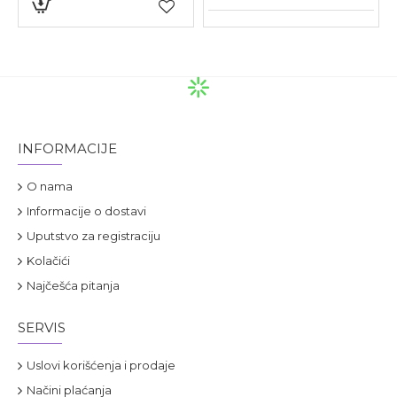
Probiotske bakterije:
§ Bacillus subtilis PXN* 21
§ Bifidobacterium bifidum PXN 23
§ Bifidobacterium breve PXN 25
INFORMACIJE
§ Bifidobacterium infantis PXN 27
O nama
§ Bifidobacterium longum PXN 30
Informacije o dostavi
§ Lactobacillus acidophilus PXN 35
Uputstvo za registraciju
Kolačići
§ Lactobacillus delbruecki ssp.bulgaricus PXN 39
Najčešća pitanja
§ Lactobacillus casei PXN 37
SERVIS
§ Lactobacillus plantarum PXN 47
Uslovi korišćenja i prodaje
§ Lactobacillus rhamnosus PXN 54
Načini plaćanja