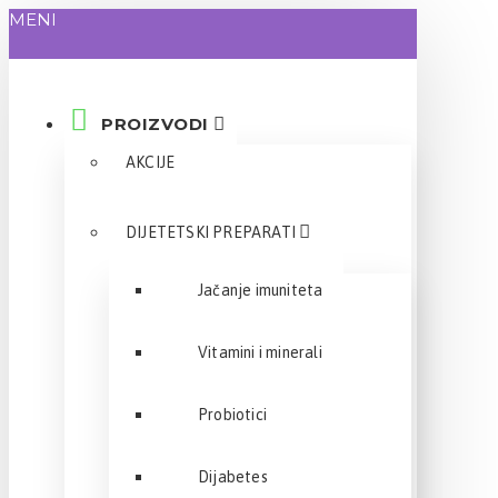
MENI
PROIZVODI
AKCIJE
DIJETETSKI PREPARATI
Jačanje imuniteta
Vitamini i minerali
Probiotici
Dijabetes