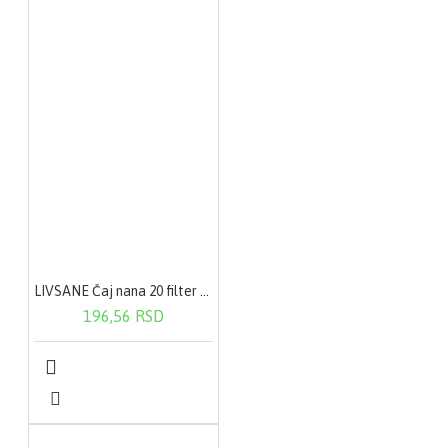
– Vitamin C 300mg
375% Cink 10mg 100%
Selen 55 µg 100%*NRV
– nutritivna referentna
vrednostSASTOJCI
Zaslacivaci: sorbitol,
manitol, sukraloza;
natrijum-L-askorbat; L-
askorbinska kiselina;
preparat astaksantina
(astaksantin oleorezina
iz mikroalge
Haematococcus
pluvialis; stabilizatori:
natrijum-alginat,
hidroksipropilceluloza;
proteini graška;
LIVSANE Čaj nana 20 filter kesica
antioksidans: ekstrakt
196,56 RSD
bogat tokoferolima);
cink-glukonat; sredstvo
protiv zgrudvavanja:
silicijum-dioksid;
natrijum-selenit
(maltodekstrin); aroma
limuna; aroma
borovnice; regulator