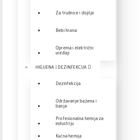
Za trudnice i dojilje
Bebi hrana
Oprema i električni
uređaji
HIGIJENA I DEZINFEKCIJA
Dezinfekcija
Održavanje bazena i
banja
Profesionalna hemija za
industriju
Kućna hemija