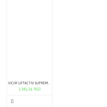
Subotica. Proizvedeno
u Republici SrbijiBroj
upisa u bazu podataka
Ministarstva Zdravlja
Republike Srbije:
16185/2020 od
21.04.2020.Za
deklaraciju proizvoda
kliknite ovde.
VICHY LIFTACTIV SUPREME krema za normalnu do mešovite kože 50ml
3.381,56 RSD