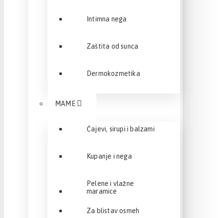
Intimna nega
Zaštita od sunca
Dermokozmetika
MAME
Čajevi, sirupi i balzami
Kupanje i nega
Pelene i vlažne
maramice
Za blistav osmeh