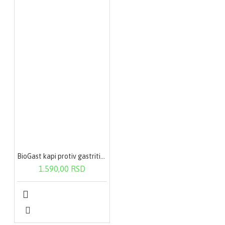
BioGast kapi protiv gastritisa i helikobakter pilori 100 ml
1.590,00 RSD