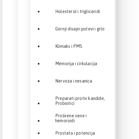
Holesterol i trigliceridi
Gornji disajni putevi i grlo
Klimaks i PMS
Memorija i cirkulacija
Nervoza i nesanica
Preparati protiv kandide,
Probiotici
Proširene vene i
hemoroidi
Prostata i potencija