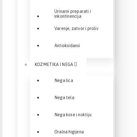
Urinarni preparati i
inkontinencija
Varenje, zatvor i proliv
Antioksidansi
KOZMETIKA I NEGA
Nega lica
Nega tela
Nega kose i noktiju
Oralna higijena