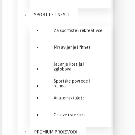
SPORT I FITNES
Za sportiste i rekreativce
Mršavljenje i fitnes
Jačanje kostiju i
zglobova
Sportske povrede i
reuma
Anatomski ulošci
Ortoze i steznici
PREMIUM PROIZVODI