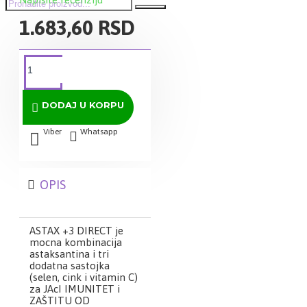
1.683,60 RSD
DODAJ U KORPU
Viber
Whatsapp
OPIS
ASTAX +3 DIRECT je
mocna kombinacija
astaksantina i tri
dodatna sastojka
(selen, cink i vitamin C)
za JAcI IMUNITET i
ZAŠTITU OD