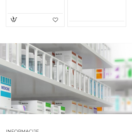
ispoljava protektivno dejstvo na oštećenu sluzokožu jer
formira zaštitnu barijeru i doprinosi ubrzavanju
obnavljanja tkiva i smanjenju otoka. Formiranjem
zaštitnog sloja na oštećenoj sluzokoži, natrijum
hijaluronat štiti izložene nervne završetke od dalje
iritacije, što rezultira ublažavanjem bolnih senzacija.
Etarsko ulje karanfilića u Aftin gelu Propobaza efikasno
ublažava bol, dok propolis i ulje čajevca ispoljavaju
antimikrobno dejstvo, sprečavajući razvoj i širenje
infekcije. Aloe vera, poznata po svojim regenerativnim
i umirujućim svojstvima doprinosi bržem zaceljenju
nastalih promena.
Aloe vera, Propolis, Bisabolol, Etarsko ulje karanfilića,
Etarsko ulje čajevog drveta, Natrijum hijaluronat 7 g
INFORMACIJE