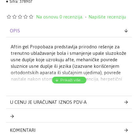
Šifra:
378907
Na osnovu 0 recenzija.
-
Napišite recenziju
OPIS
Aftin gel Propobaza predstavlja prirodno rešenje za
trenutno ublažavanje bola i smanjenje upale sluzokože
usne duplje koje uzrokuju afte, mehaničke povrede
sluznice usne duplje ili jezika (izazvane korišćenjem
ortodontskih aparata ili slučajnim ujedima), povrede
nastale nakon stomatoloških intervencija, herpetični
stomatitis i slično. Takođe, nalazi primenu kao
pomoćno sredstvo u tretmanu blažih oblika gingivitisa
i angularnog heilitisa (žvala).
U CENU JE URAČUNAT IZNOS PDV-A
Aftin gel Propobaza je formulisan na bazi
bioadhezivnog (mukoadhezivnog) polimera koji
KOMENTARI
formira mehaničku barijeru i pruža efikasnu zaštitu od
mikroorganizama i toksina, ali i sprečava gubitak vlage