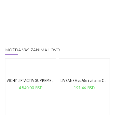
MOŽDA VAS ZANIMA I OVO...
VICHY LIFTACTIV SUPREME noćna krema 50ml
LIVSANE Gvožđe i vitamin C sa ukusom crne ribizle eff. A20
4.840,00 RSD
191,46 RSD