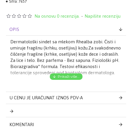
Šifra:
7657
Na osnovu 0 recenzija.
-
Napišite recenziju
OPIS
Dermatološki sindet sa mlekom Rhealba zobi. Čisti i
umiruje fragilnu (krhku, osetljivu) kožu.Za svakodnevno
čišćenje fragilne (krhke, osetljive) kože dece i odraslih.
Za lice i telo. Bez parfema - Bez sapuna. Fiziološki pH.
Biorazgradiva* formula. Testovi efikasnosti i
tolerancije sprovedeni pod kontrolom dermatologa.
U CENU JE URAČUNAT IZNOS PDV-A
KOMENTARI