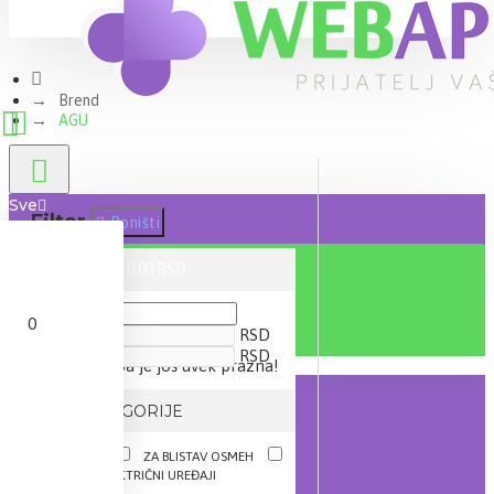
Brend
AGU
Sve
Filter
Poništi
0 proizvod(a) - 0,00 RSD
CENA
0
RSD
RSD
Vaša korpa je još uvek prazna!
IZ KATEGORIJE
MAME
ZA BLISTAV OSMEH
OPREMA I ELEKTRIČNI UREĐAJI