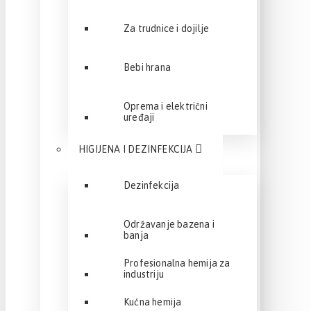
Za trudnice i dojilje
Bebi hrana
Oprema i električni
uređaji
HIGIJENA I DEZINFEKCIJA
Dezinfekcija
Održavanje bazena i
banja
Profesionalna hemija za
industriju
Kućna hemija