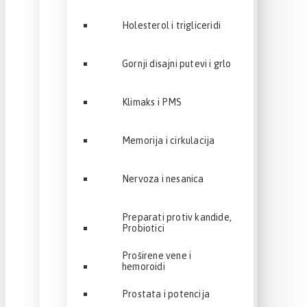
Holesterol i trigliceridi
Gornji disajni putevi i grlo
Klimaks i PMS
Memorija i cirkulacija
Nervoza i nesanica
Preparati protiv kandide,
Probiotici
Proširene vene i
hemoroidi
Prostata i potencija