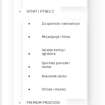
SPORT I FITNES
Za sportiste i rekreativce
Mršavljenje i fitnes
Jačanje kostiju i
zglobova
Sportske povrede i
reuma
Anatomski ulošci
Ortoze i steznici
PREMIUM PROIZVODI