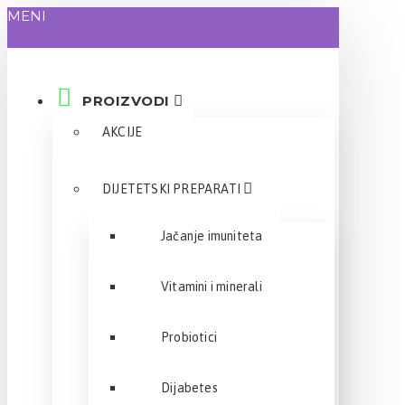
MENI
PROIZVODI
AKCIJE
DIJETETSKI PREPARATI
Jačanje imuniteta
Vitamini i minerali
Probiotici
Dijabetes