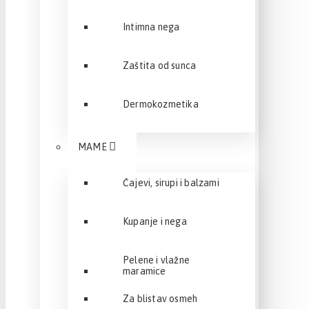
Intimna nega
Zaštita od sunca
Dermokozmetika
MAME
Čajevi, sirupi i balzami
Kupanje i nega
Pelene i vlažne
maramice
Za blistav osmeh